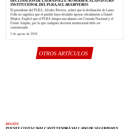
DECLINACIÓN DE LAURA FOLLE NO MODIFICA LA POSTURA
INSTITUCIONAL DEL PLRA, ACLARA RIVEROS
El presidente del PLRA, Alcides Riveros, aclaró que la declinación de Laura
Folle no significa que el partido haya decidido apoyar oficialmente a Daniel
Mujica. Explicó que el PLRA integra una alianza con Cruzada Nacional y el
Frente Amplio, por lo que cualquier decisión institucional debe ser
consensuada.
5 de agosto de 2026
OTROS ARTÍCULOS
REGIÓN
PUENTE COSTA CAVALCANTI TENDRÁ VALLADO DE SEGURIDAD Y