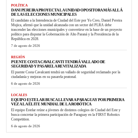
POLÍTICA
DANI PEREIRA PROYECTA LA UNIDAD OPOSITORA MÁS ALLÁ
DE LAS ELECCIONES MUNICIPALES
El candidato a la Intendencia de Ciudad del Este por Yo Creo, Daniel Pereira
Mujica, afirmó que la unidad alcanzada con un sector del PLRA debe
trascender las elecciones municipales y convertirse en la base de un proyecto
político para disputar la Gobernación de Alto Paraná y la Presidencia de la
República en 2028.
7 de agosto de 2026
REGIÓN
PUENTE COSTA CAVALCANTI TENDRÁ VALLADO DE
SEGURIDAD Y PASARELA REVITALIZADA
El puente Costa Cavalcanti tendrá un vallado de seguridad reclamado por la
ciudadanía y mejoras en su pasarela peatonal.
6 de agosto de 2026
LOCALES
EQUIPO ESTELAR BUSCA LLEVAR A PARAGUAY POR PRIMERA
VEZ A LA ÉLITE MUNDIAL DE LA ROBÓTICA
El equipo Estelar reúne a jóvenes de distintos colegios de Ciudad del Este y
busca concretar la primera participación de Paraguay en la FIRST Robotics
Competition.
6 de agosto de 2026