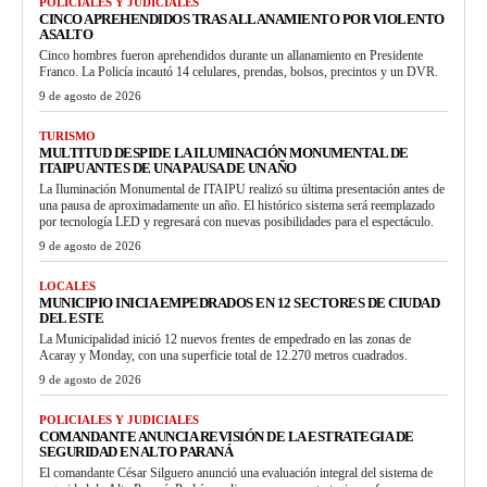
POLICIALES Y JUDICIALES
CINCO APREHENDIDOS TRAS ALLANAMIENTO POR VIOLENTO
ASALTO
Cinco hombres fueron aprehendidos durante un allanamiento en Presidente
Franco. La Policía incautó 14 celulares, prendas, bolsos, precintos y un DVR.
9 de agosto de 2026
TURISMO
MULTITUD DESPIDE LA ILUMINACIÓN MONUMENTAL DE
ITAIPU ANTES DE UNA PAUSA DE UN AÑO
La Iluminación Monumental de ITAIPU realizó su última presentación antes de
una pausa de aproximadamente un año. El histórico sistema será reemplazado
por tecnología LED y regresará con nuevas posibilidades para el espectáculo.
9 de agosto de 2026
LOCALES
MUNICIPIO INICIA EMPEDRADOS EN 12 SECTORES DE CIUDAD
DEL ESTE
La Municipalidad inició 12 nuevos frentes de empedrado en las zonas de
Acaray y Monday, con una superficie total de 12.270 metros cuadrados.
9 de agosto de 2026
POLICIALES Y JUDICIALES
COMANDANTE ANUNCIA REVISIÓN DE LA ESTRATEGIA DE
SEGURIDAD EN ALTO PARANÁ
El comandante César Silguero anunció una evaluación integral del sistema de