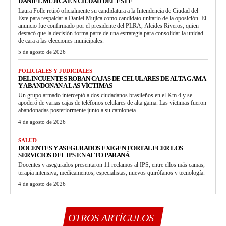
DANIEL MUJICA EN CIUDAD DEL ESTE
Laura Folle retiró oficialmente su candidatura a la Intendencia de Ciudad del
Este para respaldar a Daniel Mujica como candidato unitario de la oposición. El
anuncio fue confirmado por el presidente del PLRA, Alcides Riveros, quien
destacó que la decisión forma parte de una estrategia para consolidar la unidad
de cara a las elecciones municipales.
5 de agosto de 2026
POLICIALES Y JUDICIALES
DELINCUENTES ROBAN CAJAS DE CELULARES DE ALTA GAMA
Y ABANDONAN A LAS VÍCTIMAS
Un grupo armado interceptó a dos ciudadanos brasileños en el Km 4 y se
apoderó de varias cajas de teléfonos celulares de alta gama. Las víctimas fueron
abandonadas posteriormente junto a su camioneta.
4 de agosto de 2026
SALUD
DOCENTES Y ASEGURADOS EXIGEN FORTALECER LOS
SERVICIOS DEL IPS EN ALTO PARANÁ
Docentes y asegurados presentaron 11 reclamos al IPS, entre ellos más camas,
terapia intensiva, medicamentos, especialistas, nuevos quirófanos y tecnología.
4 de agosto de 2026
OTROS ARTÍCULOS