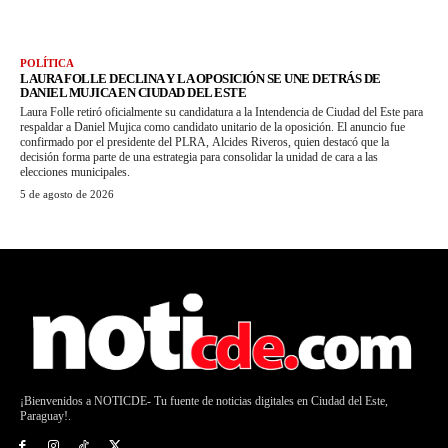
POLÍTICA
LAURA FOLLE DECLINA Y LA OPOSICIÓN SE UNE DETRÁS DE
DANIEL MUJICA EN CIUDAD DEL ESTE
Laura Folle retiró oficialmente su candidatura a la Intendencia de Ciudad del Este para
respaldar a Daniel Mujica como candidato unitario de la oposición. El anuncio fue
confirmado por el presidente del PLRA, Alcides Riveros, quien destacó que la
decisión forma parte de una estrategia para consolidar la unidad de cara a las
elecciones municipales.
5 de agosto de 2026
¡Bienvenidos a NOTICDE- Tu fuente de noticias digitales en Ciudad del Este,
Paraguay!.