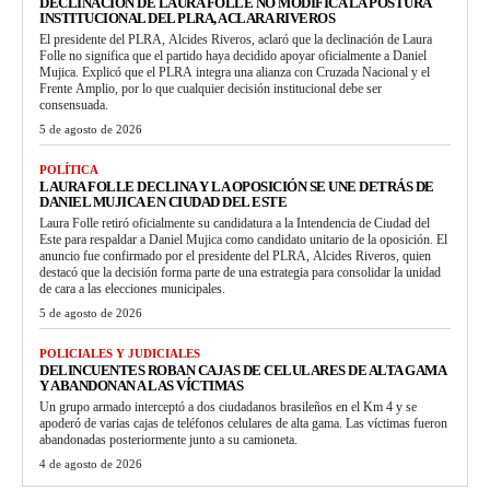
DECLINACIÓN DE LAURA FOLLE NO MODIFICA LA POSTURA
INSTITUCIONAL DEL PLRA, ACLARA RIVEROS
El presidente del PLRA, Alcides Riveros, aclaró que la declinación de Laura
Folle no significa que el partido haya decidido apoyar oficialmente a Daniel
Mujica. Explicó que el PLRA integra una alianza con Cruzada Nacional y el
Frente Amplio, por lo que cualquier decisión institucional debe ser
consensuada.
5 de agosto de 2026
POLÍTICA
LAURA FOLLE DECLINA Y LA OPOSICIÓN SE UNE DETRÁS DE
DANIEL MUJICA EN CIUDAD DEL ESTE
Laura Folle retiró oficialmente su candidatura a la Intendencia de Ciudad del
Este para respaldar a Daniel Mujica como candidato unitario de la oposición. El
anuncio fue confirmado por el presidente del PLRA, Alcides Riveros, quien
destacó que la decisión forma parte de una estrategia para consolidar la unidad
de cara a las elecciones municipales.
5 de agosto de 2026
POLICIALES Y JUDICIALES
DELINCUENTES ROBAN CAJAS DE CELULARES DE ALTA GAMA
Y ABANDONAN A LAS VÍCTIMAS
Un grupo armado interceptó a dos ciudadanos brasileños en el Km 4 y se
apoderó de varias cajas de teléfonos celulares de alta gama. Las víctimas fueron
abandonadas posteriormente junto a su camioneta.
4 de agosto de 2026