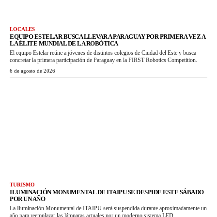
LOCALES
EQUIPO ESTELAR BUSCA LLEVAR A PARAGUAY POR PRIMERA VEZ A
LA ÉLITE MUNDIAL DE LA ROBÓTICA
El equipo Estelar reúne a jóvenes de distintos colegios de Ciudad del Este y busca
concretar la primera participación de Paraguay en la FIRST Robotics Competition.
6 de agosto de 2026
TURISMO
ILUMINACIÓN MONUMENTAL DE ITAIPU SE DESPIDE ESTE SÁBADO
POR UN AÑO
La Iluminación Monumental de ITAIPU será suspendida durante aproximadamente un
año para reemplazar las lámparas actuales por un moderno sistema LED.