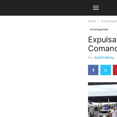
Inicio
Uncategor
Uncategorized
Expulsa
Comand
Por
Dd2PLNfhYg
-