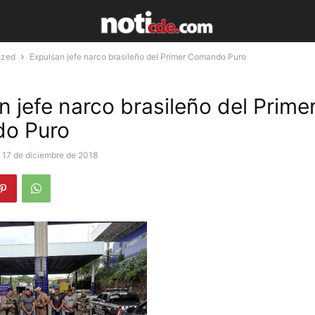
ized
Expulsan jefe narco brasileño del Primer Comando Puro
n jefe narco brasileño del Prime
o Puro
17 de diciembre de 2018