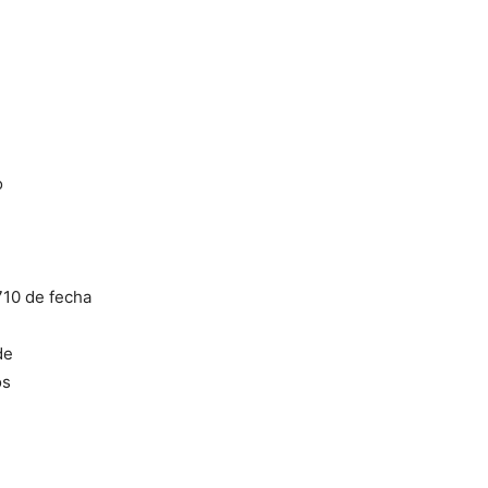
o
710 de fecha
de
os