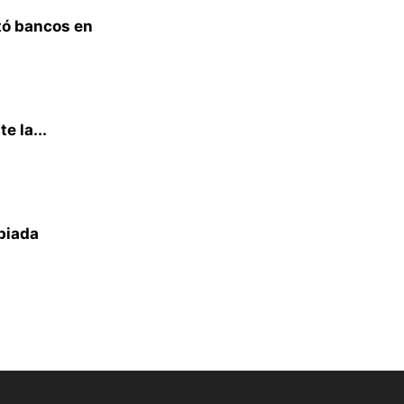
tó bancos en
e la...
piada