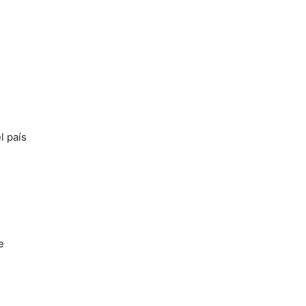
l país
e