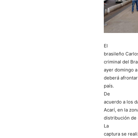
El
brasileño Carlo
criminal del Br
ayer domingo a 
deberá afrontar 
país.
De
acuerdo a los da
Acarí, en la zo
distribución de
La
captura se real