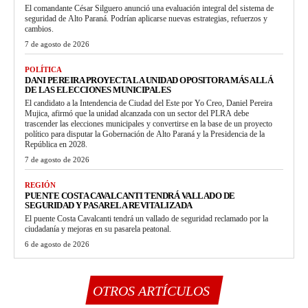
El comandante César Silguero anunció una evaluación integral del sistema de
seguridad de Alto Paraná. Podrían aplicarse nuevas estrategias, refuerzos y
cambios.
7 de agosto de 2026
POLÍTICA
DANI PEREIRA PROYECTA LA UNIDAD OPOSITORA MÁS ALLÁ
DE LAS ELECCIONES MUNICIPALES
El candidato a la Intendencia de Ciudad del Este por Yo Creo, Daniel Pereira
Mujica, afirmó que la unidad alcanzada con un sector del PLRA debe
trascender las elecciones municipales y convertirse en la base de un proyecto
político para disputar la Gobernación de Alto Paraná y la Presidencia de la
República en 2028.
7 de agosto de 2026
REGIÓN
PUENTE COSTA CAVALCANTI TENDRÁ VALLADO DE
SEGURIDAD Y PASARELA REVITALIZADA
El puente Costa Cavalcanti tendrá un vallado de seguridad reclamado por la
ciudadanía y mejoras en su pasarela peatonal.
6 de agosto de 2026
OTROS ARTÍCULOS