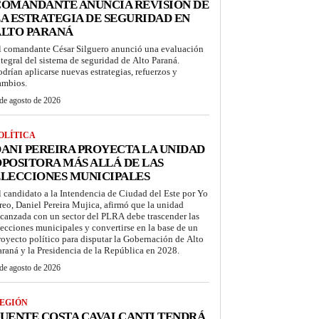
COMANDANTE ANUNCIA REVISIÓN DE
A ESTRATEGIA DE SEGURIDAD EN
ALTO PARANÁ
l comandante César Silguero anunció una evaluación
ntegral del sistema de seguridad de Alto Paraná.
odrían aplicarse nuevas estrategias, refuerzos y
ambios.
de agosto de 2026
OLÍTICA
ANI PEREIRA PROYECTA LA UNIDAD
POSITORA MÁS ALLÁ DE LAS
LECCIONES MUNICIPALES
l candidato a la Intendencia de Ciudad del Este por Yo
reo, Daniel Pereira Mujica, afirmó que la unidad
lcanzada con un sector del PLRA debe trascender las
lecciones municipales y convertirse en la base de un
royecto político para disputar la Gobernación de Alto
araná y la Presidencia de la República en 2028.
de agosto de 2026
EGIÓN
UENTE COSTA CAVALCANTI TENDRÁ