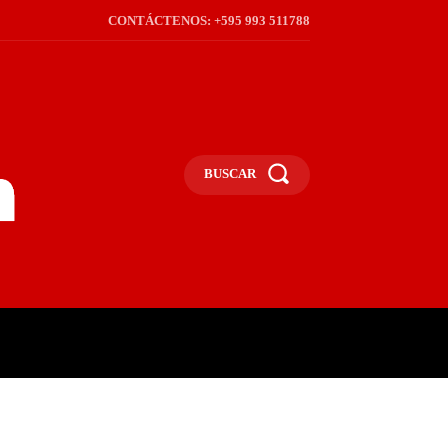
CONTÁCTENOS: +595 993 511788
BUSCAR
ICA
REGIÓN
FRONTERA
S