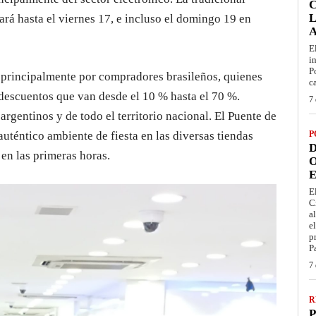
L
ará hasta el viernes 17, e incluso el domingo 19 en
E
i
P
 principalmente por compradores brasileños, quienes
c
descuentos que van desde el 10 % hasta el 70 %.
7 
argentinos y de todo el territorio nacional. El Puente de
uténtico ambiente de fiesta en las diversas tiendas
P
D
a en las primeras horas.
O
E
E
C
a
e
p
P
7 
R
P