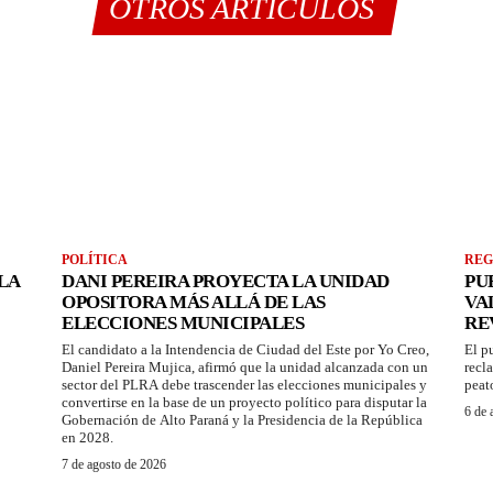
OTROS ARTÍCULOS
POLÍTICA
REG
LA
DANI PEREIRA PROYECTA LA UNIDAD
PU
OPOSITORA MÁS ALLÁ DE LAS
VA
ELECCIONES MUNICIPALES
RE
El candidato a la Intendencia de Ciudad del Este por Yo Creo,
El p
Daniel Pereira Mujica, afirmó que la unidad alcanzada con un
recl
sector del PLRA debe trascender las elecciones municipales y
peat
convertirse en la base de un proyecto político para disputar la
6 de 
Gobernación de Alto Paraná y la Presidencia de la República
en 2028.
7 de agosto de 2026