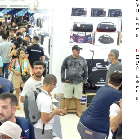
V
E
s
p
6 
L
E
P
É
E
d
p
C
6 