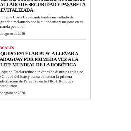
ALLADO DE SEGURIDAD Y PASARELA
REVITALIZADA
l puente Costa Cavalcanti tendrá un vallado de
eguridad reclamado por la ciudadanía y mejoras en su
asarela peatonal.
de agosto de 2026
OCALES
QUIPO ESTELAR BUSCA LLEVAR A
ARAGUAY POR PRIMERA VEZ A LA
LITE MUNDIAL DE LA ROBÓTICA
l equipo Estelar reúne a jóvenes de distintos colegios
e Ciudad del Este y busca concretar la primera
articipación de Paraguay en la FIRST Robotics
ompetition.
de agosto de 2026