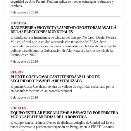
seguridad de Alto Paraná. Podrían aplicarse nuevas estrategias, refuerzos y
cambios.
7 de agosto de 2026
POLÍTICA
DANI PEREIRA PROYECTA LA UNIDAD OPOSITORA MÁS ALLÁ
DE LAS ELECCIONES MUNICIPALES
El candidato a la Intendencia de Ciudad del Este por Yo Creo, Daniel Pereira
Mujica, afirmó que la unidad alcanzada con un sector del PLRA debe
trascender las elecciones municipales y convertirse en la base de un proyecto
político para disputar la Gobernación de Alto Paraná y la Presidencia de la
República en 2028.
7 de agosto de 2026
REGIÓN
PUENTE COSTA CAVALCANTI TENDRÁ VALLADO DE
SEGURIDAD Y PASARELA REVITALIZADA
El puente Costa Cavalcanti tendrá un vallado de seguridad reclamado por la
ciudadanía y mejoras en su pasarela peatonal.
6 de agosto de 2026
LOCALES
EQUIPO ESTELAR BUSCA LLEVAR A PARAGUAY POR PRIMERA
VEZ A LA ÉLITE MUNDIAL DE LA ROBÓTICA
El equipo Estelar reúne a jóvenes de distintos colegios de Ciudad del Este y
busca concretar la primera participación de Paraguay en la FIRST Robotics