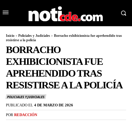
Inicio
Policiales y Judiciales
Borracho exhibicionista fue aprehendido tras
resistirse a la policía
BORRACHO
EXHIBICIONISTA FUE
APREHENDIDO TRAS
RESISTIRSE A LA POLICÍA
POLICIALES Y JUDICIALES
PUBLICADO EL
4 DE MARZO DE 2026
POR
REDACCIÓN