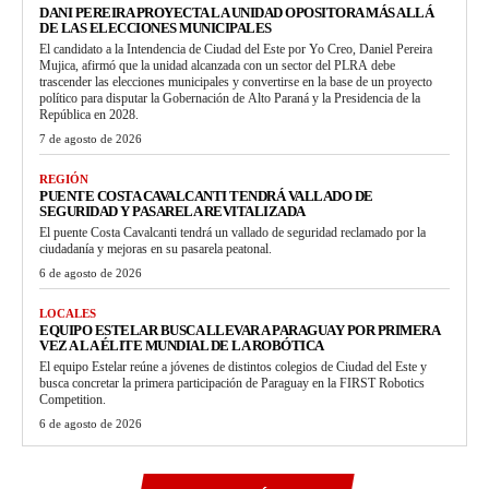
DANI PEREIRA PROYECTA LA UNIDAD OPOSITORA MÁS ALLÁ
DE LAS ELECCIONES MUNICIPALES
El candidato a la Intendencia de Ciudad del Este por Yo Creo, Daniel Pereira
Mujica, afirmó que la unidad alcanzada con un sector del PLRA debe
trascender las elecciones municipales y convertirse en la base de un proyecto
político para disputar la Gobernación de Alto Paraná y la Presidencia de la
República en 2028.
7 de agosto de 2026
REGIÓN
PUENTE COSTA CAVALCANTI TENDRÁ VALLADO DE
SEGURIDAD Y PASARELA REVITALIZADA
El puente Costa Cavalcanti tendrá un vallado de seguridad reclamado por la
ciudadanía y mejoras en su pasarela peatonal.
6 de agosto de 2026
LOCALES
EQUIPO ESTELAR BUSCA LLEVAR A PARAGUAY POR PRIMERA
VEZ A LA ÉLITE MUNDIAL DE LA ROBÓTICA
El equipo Estelar reúne a jóvenes de distintos colegios de Ciudad del Este y
busca concretar la primera participación de Paraguay en la FIRST Robotics
Competition.
6 de agosto de 2026