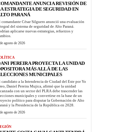
COMANDANTE ANUNCIA REVISIÓN DE
A ESTRATEGIA DE SEGURIDAD EN
ALTO PARANÁ
l comandante César Silguero anunció una evaluación
ntegral del sistema de seguridad de Alto Paraná.
odrían aplicarse nuevas estrategias, refuerzos y
ambios.
de agosto de 2026
OLÍTICA
ANI PEREIRA PROYECTA LA UNIDAD
POSITORA MÁS ALLÁ DE LAS
LECCIONES MUNICIPALES
l candidato a la Intendencia de Ciudad del Este por Yo
reo, Daniel Pereira Mujica, afirmó que la unidad
lcanzada con un sector del PLRA debe trascender las
lecciones municipales y convertirse en la base de un
royecto político para disputar la Gobernación de Alto
araná y la Presidencia de la República en 2028.
de agosto de 2026
EGIÓN