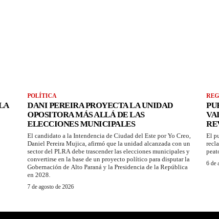
POLÍTICA
REG
LA
DANI PEREIRA PROYECTA LA UNIDAD
PU
OPOSITORA MÁS ALLÁ DE LAS
VA
ELECCIONES MUNICIPALES
RE
El candidato a la Intendencia de Ciudad del Este por Yo Creo,
El p
Daniel Pereira Mujica, afirmó que la unidad alcanzada con un
recl
sector del PLRA debe trascender las elecciones municipales y
peat
convertirse en la base de un proyecto político para disputar la
6 de 
Gobernación de Alto Paraná y la Presidencia de la República
en 2028.
7 de agosto de 2026