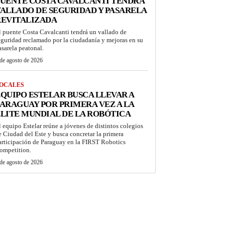
UENTE COSTA CAVALCANTI TENDRÁ
ALLADO DE SEGURIDAD Y PASARELA
REVITALIZADA
l puente Costa Cavalcanti tendrá un vallado de
eguridad reclamado por la ciudadanía y mejoras en su
asarela peatonal.
de agosto de 2026
OCALES
QUIPO ESTELAR BUSCA LLEVAR A
ARAGUAY POR PRIMERA VEZ A LA
LITE MUNDIAL DE LA ROBÓTICA
l equipo Estelar reúne a jóvenes de distintos colegios
e Ciudad del Este y busca concretar la primera
articipación de Paraguay en la FIRST Robotics
ompetition.
de agosto de 2026