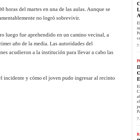
:00 horas del martes en una de las aulas. Aunque se
L
 lamentablemente no logró sobrevivir.
E
i
P
pero luego fue aprehendido en un camino vecinal, a
c
rimer año de la media. Las autoridades del
7 
s acudieron a la institución para llevar a cabo las
P
D
O
l incidente y cómo el joven pudo ingresar al recinto
E
E
C
a
e
p
P
7 
R