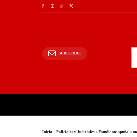
SUBSCRIBE
INICIO
POLICIALES Y
Inicio
Policiales y Judiciales
Estudiante apuñala mo