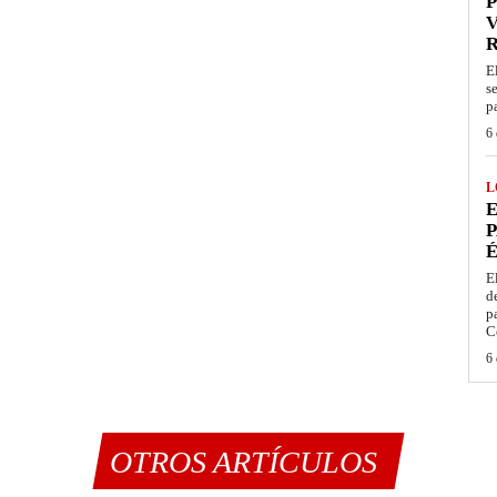
P
V
E
s
p
6 
L
E
P
É
E
d
p
C
6 
OTROS ARTÍCULOS