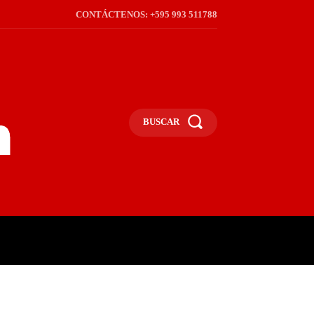
CONTÁCTENOS: +595 993 511788
BUSCAR
ICA
REGIÓN
FRONTERA
S