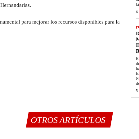
e Hernandarias.
l
6 
rnamental para mejorar los recursos disponibles para la
P
D
M
I
E
d
h
E
N
d
5 
OTROS ARTÍCULOS