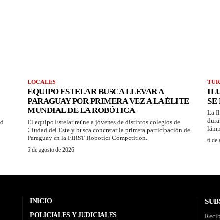
LOCALES
TUR
EQUIPO ESTELAR BUSCA LLEVAR A
IL
PARAGUAY POR PRIMERA VEZ A LA ÉLITE
SE
MUNDIAL DE LA ROBÓTICA
La I
dura
ad
El equipo Estelar reúne a jóvenes de distintos colegios de
lámp
Ciudad del Este y busca concretar la primera participación de
Paraguay en la FIRST Robotics Competition.
6 de 
6 de agosto de 2026
INICIO
SUB
POLICIALES Y JUDICIALES
Recib