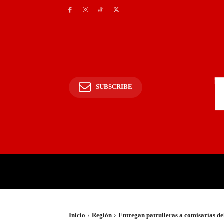
SUBSCRIBE
INICIO
POLICIALES Y
Inicio
Región
Entregan patrulleras a comisarías de