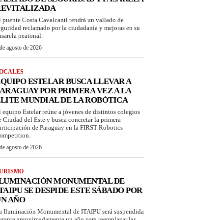
REVITALIZADA
l puente Costa Cavalcanti tendrá un vallado de
eguridad reclamado por la ciudadanía y mejoras en su
asarela peatonal.
de agosto de 2026
OCALES
QUIPO ESTELAR BUSCA LLEVAR A
ARAGUAY POR PRIMERA VEZ A LA
LITE MUNDIAL DE LA ROBÓTICA
l equipo Estelar reúne a jóvenes de distintos colegios
e Ciudad del Este y busca concretar la primera
articipación de Paraguay en la FIRST Robotics
ompetition.
de agosto de 2026
URISMO
ILUMINACIÓN MONUMENTAL DE
TAIPU SE DESPIDE ESTE SÁBADO POR
UN AÑO
a Iluminación Monumental de ITAIPU será suspendida
urante aproximadamente un año para reemplazar las