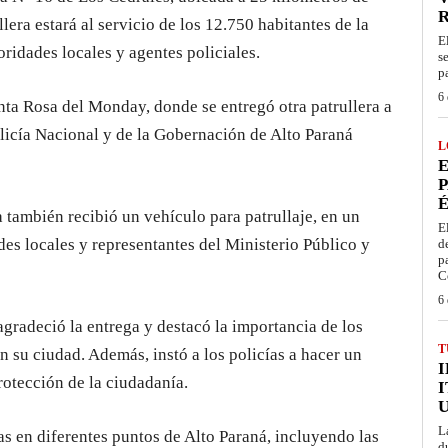
lera estará al servicio de los 12.750 habitantes de la
E
oridades locales y agentes policiales.
s
p
6 
anta Rosa del Monday, donde se entregó otra patrullera a
licía Nacional y de la Gobernación de Alto Paraná
L
E
P
É
a también recibió un vehículo para patrullaje, en un
E
des locales y representantes del Ministerio Público y
d
p
C
6 
 agradeció la entrega y destacó la importancia de los
T
n su ciudad. Además, instó a los policías a hacer un
rotección de la ciudadanía.
I
L
idas en diferentes puntos de Alto Paraná, incluyendo las
d