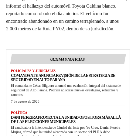
informó el hallazgo del automóvil Toyota Caldina blanco,
reportado como robado el día anterior. El vehículo fue
encontrado abandonado en un camino terraplenado, a unos
2.000 metros de la Ruta PY02, dentro de su jurisdicción.
ULTIMAS NOTICIAS
POLICIALES Y JUDICIALES
COMANDANTE ANUNCIA REVISIÓN DE LA ESTRATEGIA DE
SEGURIDAD EN ALTO PARANÁ
El comandante César Silguero anunció una evaluación integral del sistema de
seguridad de Alto Paraná. Podrían aplicarse nuevas estrategias, refuerzos y
cambios.
7 de agosto de 2026
POLÍTICA
DANI PEREIRA PROYECTA LA UNIDAD OPOSITORA MÁS ALLÁ
DE LAS ELECCIONES MUNICIPALES
El candidato a la Intendencia de Ciudad del Este por Yo Creo, Daniel Pereira
Mujica, afirmó que la unidad alcanzada con un sector del PLRA debe