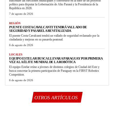
trascender las elecciones municipales y convertirse en la base de un proyecto
político para disputar la Gobernación de Alto Paraná y la Presidencia de la
República en 2028.
7 de agosto de 2026
REGIÓN
PUENTE COSTA CAVALCANTI TENDRÁ VALLADO DE
SEGURIDAD Y PASARELA REVITALIZADA
El puente Costa Cavalcanti tendrá un vallado de seguridad reclamado por la
ciudadanía y mejoras en su pasarela peatonal.
6 de agosto de 2026
LOCALES
EQUIPO ESTELAR BUSCA LLEVAR A PARAGUAY POR PRIMERA
VEZ A LA ÉLITE MUNDIAL DE LA ROBÓTICA
El equipo Estelar reúne a jóvenes de distintos colegios de Ciudad del Este y
busca concretar la primera participación de Paraguay en la FIRST Robotics
Competition.
6 de agosto de 2026
OTROS ARTÍCULOS