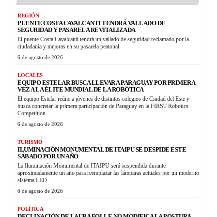
REGIÓN
PUENTE COSTA CAVALCANTI TENDRÁ VALLADO DE
SEGURIDAD Y PASARELA REVITALIZADA
El puente Costa Cavalcanti tendrá un vallado de seguridad reclamado por la
ciudadanía y mejoras en su pasarela peatonal.
6 de agosto de 2026
LOCALES
EQUIPO ESTELAR BUSCA LLEVAR A PARAGUAY POR PRIMERA
VEZ A LA ÉLITE MUNDIAL DE LA ROBÓTICA
El equipo Estelar reúne a jóvenes de distintos colegios de Ciudad del Este y
busca concretar la primera participación de Paraguay en la FIRST Robotics
Competition.
6 de agosto de 2026
TURISMO
ILUMINACIÓN MONUMENTAL DE ITAIPU SE DESPIDE ESTE
SÁBADO POR UN AÑO
La Iluminación Monumental de ITAIPU será suspendida durante
aproximadamente un año para reemplazar las lámparas actuales por un moderno
sistema LED.
6 de agosto de 2026
POLÍTICA
DECLINACIÓN DE LAURA FOLLE NO MODIFICA LA POSTURA