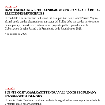
POLÍTICA
DANI PEREIRA PROYECTA LA UNIDAD OPOSITORA MÁS ALLÁ DE LAS
ELECCIONES MUNICIPALES
El candidato a la Intendencia de Ciudad del Este por Yo Creo, Daniel Pereira Mujica,
afirmó que la unidad alcanzada con un sector del PLRA debe trascender las elecciones
municipales y convertirse en la base de un proyecto político para disputar la
Gobernación de Alto Paraná y la Presidencia de la República en 2028.
7 de agosto de 2026
REGIÓN
PUENTE COSTA CAVALCANTI TENDRÁ VALLADO DE SEGURIDAD Y
PASARELA REVITALIZADA
El puente Costa Cavalcanti tendrá un vallado de seguridad reclamado por la ciudadanía
y mejoras en su pasarela peatonal.