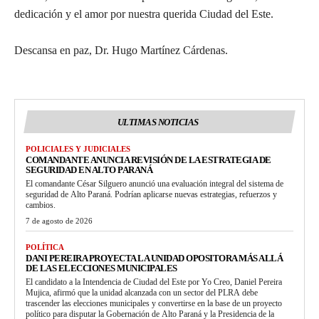
dedicación y el amor por nuestra querida Ciudad del Este.
Descansa en paz, Dr. Hugo Martínez Cárdenas.
ULTIMAS NOTICIAS
POLICIALES Y JUDICIALES
COMANDANTE ANUNCIA REVISIÓN DE LA ESTRATEGIA DE
SEGURIDAD EN ALTO PARANÁ
El comandante César Silguero anunció una evaluación integral del sistema de
seguridad de Alto Paraná. Podrían aplicarse nuevas estrategias, refuerzos y
cambios.
7 de agosto de 2026
POLÍTICA
DANI PEREIRA PROYECTA LA UNIDAD OPOSITORA MÁS ALLÁ
DE LAS ELECCIONES MUNICIPALES
El candidato a la Intendencia de Ciudad del Este por Yo Creo, Daniel Pereira
Mujica, afirmó que la unidad alcanzada con un sector del PLRA debe
trascender las elecciones municipales y convertirse en la base de un proyecto
político para disputar la Gobernación de Alto Paraná y la Presidencia de la