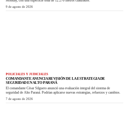
Monday, con una superficie total de 12.270 metros cuadrados.
9 de agosto de 2026
POLICIALES Y JUDICIALES
COMANDANTE ANUNCIA REVISIÓN DE LA ESTRATEGIA DE
SEGURIDAD EN ALTO PARANÁ
El comandante César Silguero anunció una evaluación integral del sistema de
seguridad de Alto Paraná. Podrían aplicarse nuevas estrategias, refuerzos y cambios.
7 de agosto de 2026