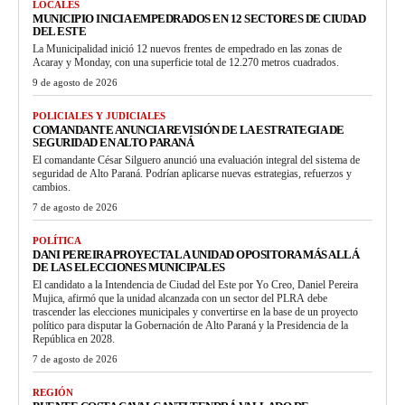
LOCALES
MUNICIPIO INICIA EMPEDRADOS EN 12 SECTORES DE CIUDAD
DEL ESTE
La Municipalidad inició 12 nuevos frentes de empedrado en las zonas de
Acaray y Monday, con una superficie total de 12.270 metros cuadrados.
9 de agosto de 2026
POLICIALES Y JUDICIALES
COMANDANTE ANUNCIA REVISIÓN DE LA ESTRATEGIA DE
SEGURIDAD EN ALTO PARANÁ
El comandante César Silguero anunció una evaluación integral del sistema de
seguridad de Alto Paraná. Podrían aplicarse nuevas estrategias, refuerzos y
cambios.
7 de agosto de 2026
POLÍTICA
DANI PEREIRA PROYECTA LA UNIDAD OPOSITORA MÁS ALLÁ
DE LAS ELECCIONES MUNICIPALES
El candidato a la Intendencia de Ciudad del Este por Yo Creo, Daniel Pereira
Mujica, afirmó que la unidad alcanzada con un sector del PLRA debe
trascender las elecciones municipales y convertirse en la base de un proyecto
político para disputar la Gobernación de Alto Paraná y la Presidencia de la
República en 2028.
7 de agosto de 2026
REGIÓN