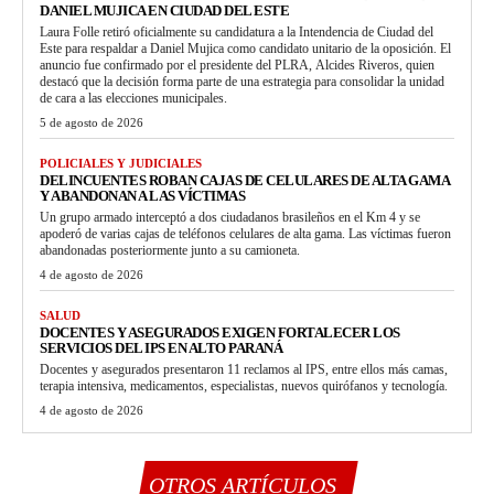
DANIEL MUJICA EN CIUDAD DEL ESTE
Laura Folle retiró oficialmente su candidatura a la Intendencia de Ciudad del
Este para respaldar a Daniel Mujica como candidato unitario de la oposición. El
anuncio fue confirmado por el presidente del PLRA, Alcides Riveros, quien
destacó que la decisión forma parte de una estrategia para consolidar la unidad
de cara a las elecciones municipales.
5 de agosto de 2026
POLICIALES Y JUDICIALES
DELINCUENTES ROBAN CAJAS DE CELULARES DE ALTA GAMA
Y ABANDONAN A LAS VÍCTIMAS
Un grupo armado interceptó a dos ciudadanos brasileños en el Km 4 y se
apoderó de varias cajas de teléfonos celulares de alta gama. Las víctimas fueron
abandonadas posteriormente junto a su camioneta.
4 de agosto de 2026
SALUD
DOCENTES Y ASEGURADOS EXIGEN FORTALECER LOS
SERVICIOS DEL IPS EN ALTO PARANÁ
Docentes y asegurados presentaron 11 reclamos al IPS, entre ellos más camas,
terapia intensiva, medicamentos, especialistas, nuevos quirófanos y tecnología.
4 de agosto de 2026
OTROS ARTÍCULOS