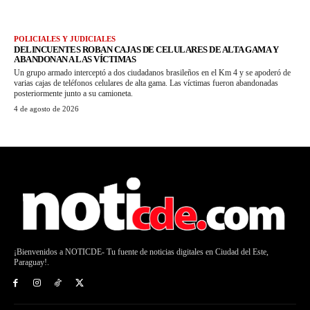
POLICIALES Y JUDICIALES
DELINCUENTES ROBAN CAJAS DE CELULARES DE ALTA GAMA Y
ABANDONAN A LAS VÍCTIMAS
Un grupo armado interceptó a dos ciudadanos brasileños en el Km 4 y se apoderó de
varias cajas de teléfonos celulares de alta gama. Las víctimas fueron abandonadas
posteriormente junto a su camioneta.
4 de agosto de 2026
¡Bienvenidos a NOTICDE- Tu fuente de noticias digitales en Ciudad del Este,
Paraguay!.