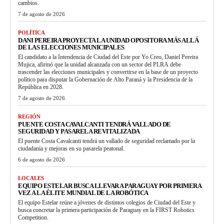
cambios.
7 de agosto de 2026
POLÍTICA
DANI PEREIRA PROYECTA LA UNIDAD OPOSITORA MÁS ALLÁ
DE LAS ELECCIONES MUNICIPALES
El candidato a la Intendencia de Ciudad del Este por Yo Creo, Daniel Pereira
Mujica, afirmó que la unidad alcanzada con un sector del PLRA debe
trascender las elecciones municipales y convertirse en la base de un proyecto
político para disputar la Gobernación de Alto Paraná y la Presidencia de la
República en 2028.
7 de agosto de 2026
REGIÓN
PUENTE COSTA CAVALCANTI TENDRÁ VALLADO DE
SEGURIDAD Y PASARELA REVITALIZADA
El puente Costa Cavalcanti tendrá un vallado de seguridad reclamado por la
ciudadanía y mejoras en su pasarela peatonal.
6 de agosto de 2026
LOCALES
EQUIPO ESTELAR BUSCA LLEVAR A PARAGUAY POR PRIMERA
VEZ A LA ÉLITE MUNDIAL DE LA ROBÓTICA
El equipo Estelar reúne a jóvenes de distintos colegios de Ciudad del Este y
busca concretar la primera participación de Paraguay en la FIRST Robotics
Competition.