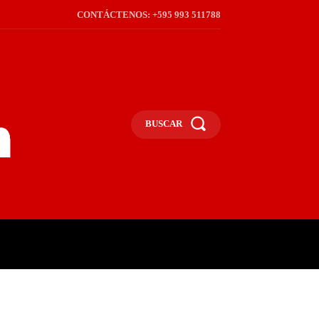
CONTÁCTENOS: +595 993 511788
BUSCAR
ICA
REGIÓN
FRONTERA
S