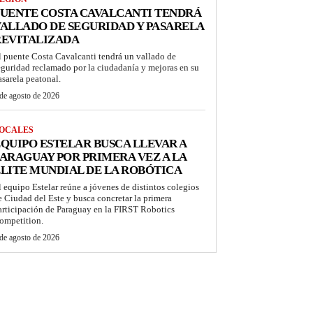
UENTE COSTA CAVALCANTI TENDRÁ
ALLADO DE SEGURIDAD Y PASARELA
REVITALIZADA
l puente Costa Cavalcanti tendrá un vallado de
eguridad reclamado por la ciudadanía y mejoras en su
asarela peatonal.
de agosto de 2026
OCALES
QUIPO ESTELAR BUSCA LLEVAR A
ARAGUAY POR PRIMERA VEZ A LA
LITE MUNDIAL DE LA ROBÓTICA
l equipo Estelar reúne a jóvenes de distintos colegios
e Ciudad del Este y busca concretar la primera
articipación de Paraguay en la FIRST Robotics
ompetition.
de agosto de 2026