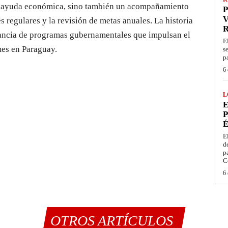
 ayuda económica, sino también un acompañamiento
P
V
 regulares y la revisión de metas anuales. La historia
tancia de programas gubernamentales que impulsan el
E
mes en Paraguay.
s
p
6 
L
E
P
É
E
d
p
C
6 
OTROS ARTÍCULOS