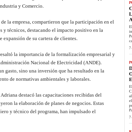
P
Industria y Comercio.
L
 de la empresa, compartieron que la participación en el
E
y técnicos, destacando el impacto positivo en la
i
P
e expansión de su cartera de clientes.
c
7 
 resaltó la importancia de la formalización empresarial y
 Administración Nacional de Electricidad (ANDE).
P
D
n gasto, sino una inversión que ha resultado en la
O
nto de normativas ambientales y laborales.
E
E
C
Adriana destacó las capacitaciones recibidas del
a
e
yeron la elaboración de planes de negocios. Estas
p
P
ciero y técnico del programa, han impulsado el
7 
R