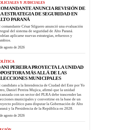
OLICIALES Y JUDICIALES
COMANDANTE ANUNCIA REVISIÓN DE
A ESTRATEGIA DE SEGURIDAD EN
ALTO PARANÁ
l comandante César Silguero anunció una evaluación
ntegral del sistema de seguridad de Alto Paraná.
odrían aplicarse nuevas estrategias, refuerzos y
ambios.
de agosto de 2026
OLÍTICA
ANI PEREIRA PROYECTA LA UNIDAD
POSITORA MÁS ALLÁ DE LAS
LECCIONES MUNICIPALES
l candidato a la Intendencia de Ciudad del Este por Yo
reo, Daniel Pereira Mujica, afirmó que la unidad
lcanzada con un sector del PLRA debe trascender las
lecciones municipales y convertirse en la base de un
royecto político para disputar la Gobernación de Alto
araná y la Presidencia de la República en 2028.
de agosto de 2026
EGIÓN