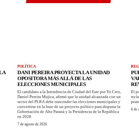
POLÍTICA
REG
LA
DANI PEREIRA PROYECTA LA UNIDAD
PU
OPOSITORA MÁS ALLÁ DE LAS
VA
ELECCIONES MUNICIPALES
RE
El candidato a la Intendencia de Ciudad del Este por Yo Creo,
El p
Daniel Pereira Mujica, afirmó que la unidad alcanzada con un
recl
sector del PLRA debe trascender las elecciones municipales y
peat
convertirse en la base de un proyecto político para disputar la
6 de 
Gobernación de Alto Paraná y la Presidencia de la República
en 2028.
7 de agosto de 2026