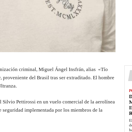
nización criminal, Miguel Ángel Insfrán, alias «Tío
, proveniente del Brasil tras ser extraditado. El hombre
ltranza.
P
D
 Silvio Pettirossi en un vuelo comercial de la aerolínea
M
I
de seguridad implementada por los miembros de la
E
d
h