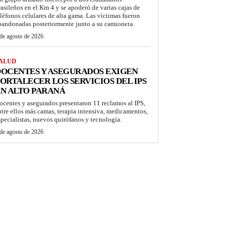
rasileños en el Km 4 y se apoderó de varias cajas de
eléfonos celulares de alta gama. Las víctimas fueron
bandonadas posteriormente junto a su camioneta.
de agosto de 2026
ALUD
OCENTES Y ASEGURADOS EXIGEN
ORTALECER LOS SERVICIOS DEL IPS
N ALTO PARANÁ
ocentes y asegurados presentaron 11 reclamos al IPS,
ntre ellos más camas, terapia intensiva, medicamentos,
specialistas, nuevos quirófanos y tecnología.
de agosto de 2026