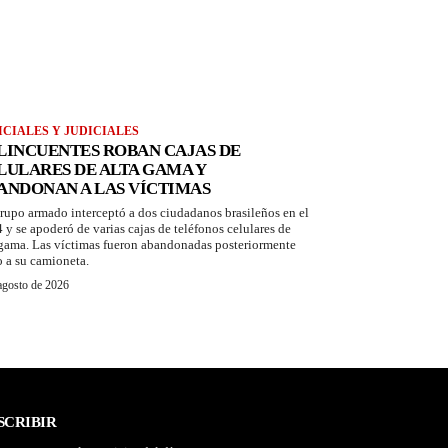
ICIALES Y JUDICIALES
LINCUENTES ROBAN CAJAS DE
LULARES DE ALTA GAMA Y
ANDONAN A LAS VÍCTIMAS
rupo armado interceptó a dos ciudadanos brasileños en el
 y se apoderó de varias cajas de teléfonos celulares de
 gama. Las víctimas fueron abandonadas posteriormente
o a su camioneta.
agosto de 2026
SCRIBIR