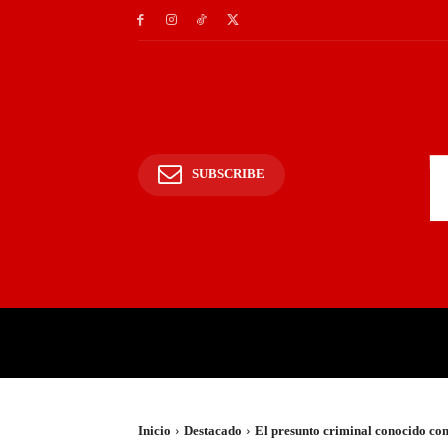
SUBSCRIBE
INICIO
POLICIALES Y
Inicio
Destacado
El presunto criminal conocido co