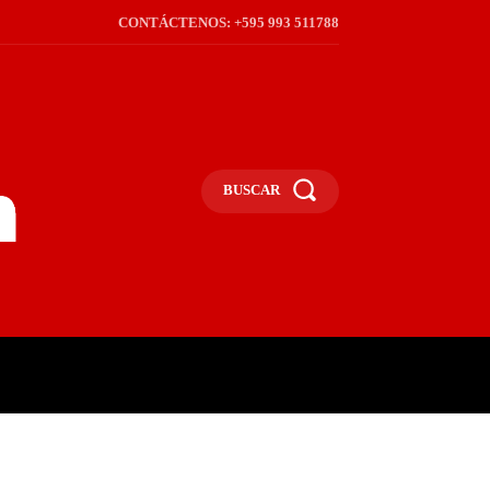
CONTÁCTENOS: +595 993 511788
BUSCAR
ICA
REGIÓN
FRONTERA
S