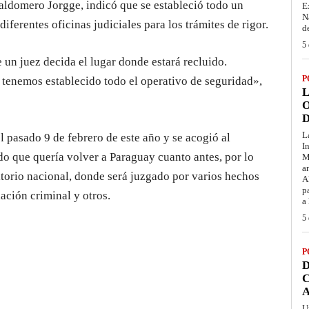
aldomero Jorgge, indicó que se estableció todo un
E
N
diferentes oficinas judiciales para los trámites de rigor.
d
5 
 un juez decida el lugar donde estará recluido.
P
tenemos establecido todo el operativo de seguridad»,
L
O
D
L
l pasado 9 de febrero de este año y se acogió al
I
do que quería volver a Paraguay cuanto antes, por lo
M
a
rritorio nacional, donde será juzgado por varios hechos
A
p
iación criminal y otros.
a
5 
P
D
C
A
U