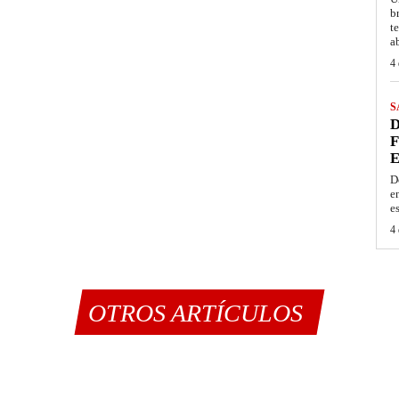
b
t
a
4 
S
D
F
E
D
e
e
4 
OTROS ARTÍCULOS