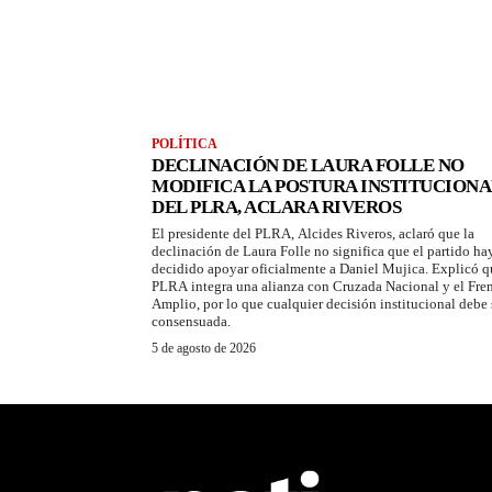
POLÍTICA
DECLINACIÓN DE LAURA FOLLE NO
MODIFICA LA POSTURA INSTITUCIONA
DEL PLRA, ACLARA RIVEROS
El presidente del PLRA, Alcides Riveros, aclaró que la
declinación de Laura Folle no significa que el partido ha
decidido apoyar oficialmente a Daniel Mujica. Explicó q
PLRA integra una alianza con Cruzada Nacional y el Fre
Amplio, por lo que cualquier decisión institucional debe 
consensuada.
5 de agosto de 2026