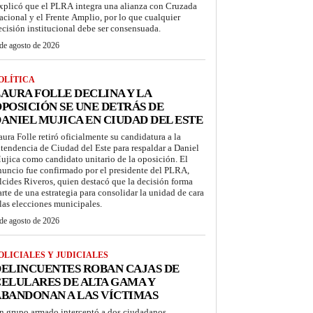
xplicó que el PLRA integra una alianza con Cruzada
acional y el Frente Amplio, por lo que cualquier
ecisión institucional debe ser consensuada.
de agosto de 2026
OLÍTICA
AURA FOLLE DECLINA Y LA
POSICIÓN SE UNE DETRÁS DE
ANIEL MUJICA EN CIUDAD DEL ESTE
aura Folle retiró oficialmente su candidatura a la
ntendencia de Ciudad del Este para respaldar a Daniel
ujica como candidato unitario de la oposición. El
nuncio fue confirmado por el presidente del PLRA,
lcides Riveros, quien destacó que la decisión forma
arte de una estrategia para consolidar la unidad de cara
 las elecciones municipales.
de agosto de 2026
OLICIALES Y JUDICIALES
ELINCUENTES ROBAN CAJAS DE
ELULARES DE ALTA GAMA Y
BANDONAN A LAS VÍCTIMAS
n grupo armado interceptó a dos ciudadanos