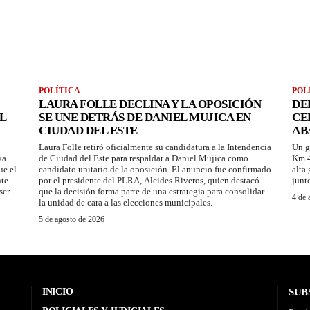
POLÍTICA
POL
LAURA FOLLE DECLINA Y LA OPOSICIÓN
DE
L
SE UNE DETRÁS DE DANIEL MUJICA EN
CE
CIUDAD DEL ESTE
AB
Laura Folle retiró oficialmente su candidatura a la Intendencia
Un g
ya
de Ciudad del Este para respaldar a Daniel Mujica como
Km 4
ue el
candidato unitario de la oposición. El anuncio fue confirmado
alta
nte
por el presidente del PLRA, Alcides Riveros, quien destacó
junt
ser
que la decisión forma parte de una estrategia para consolidar
4 de 
la unidad de cara a las elecciones municipales.
5 de agosto de 2026
INICIO
SUB