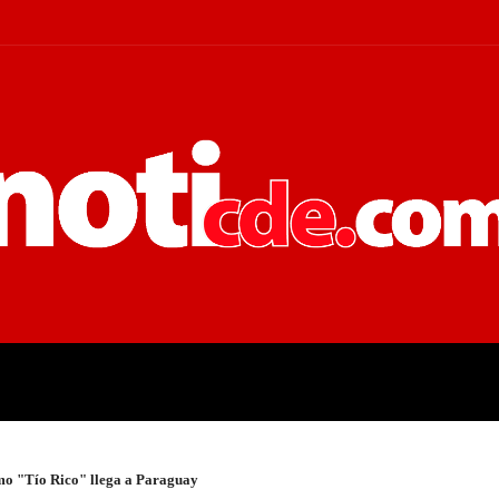
 JUDICIALES
ECONOMÍA
POLÍT
mo "Tío Rico" llega a Paraguay