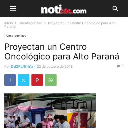
Inicio
Uncategorized
Proyectan un Centro Oncológico para Alto
Paraná
Uncategorized
Proyectan un Centro
Oncológico para Alto Paraná
0
Por
Dd2PLNfhYg
-
22 de octubre de 2018