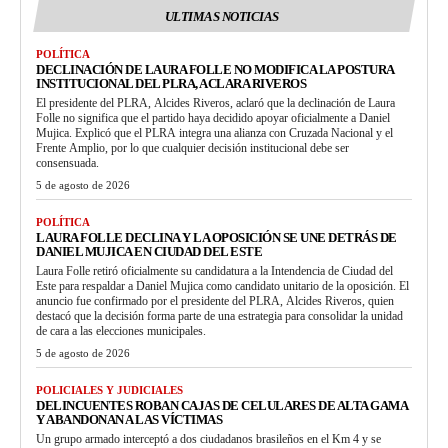
ULTIMAS NOTICIAS
POLÍTICA
DECLINACIÓN DE LAURA FOLLE NO MODIFICA LA POSTURA
INSTITUCIONAL DEL PLRA, ACLARA RIVEROS
El presidente del PLRA, Alcides Riveros, aclaró que la declinación de Laura
Folle no significa que el partido haya decidido apoyar oficialmente a Daniel
Mujica. Explicó que el PLRA integra una alianza con Cruzada Nacional y el
Frente Amplio, por lo que cualquier decisión institucional debe ser
consensuada.
5 de agosto de 2026
POLÍTICA
LAURA FOLLE DECLINA Y LA OPOSICIÓN SE UNE DETRÁS DE
DANIEL MUJICA EN CIUDAD DEL ESTE
Laura Folle retiró oficialmente su candidatura a la Intendencia de Ciudad del
Este para respaldar a Daniel Mujica como candidato unitario de la oposición. El
anuncio fue confirmado por el presidente del PLRA, Alcides Riveros, quien
destacó que la decisión forma parte de una estrategia para consolidar la unidad
de cara a las elecciones municipales.
5 de agosto de 2026
POLICIALES Y JUDICIALES
DELINCUENTES ROBAN CAJAS DE CELULARES DE ALTA GAMA
Y ABANDONAN A LAS VÍCTIMAS
Un grupo armado interceptó a dos ciudadanos brasileños en el Km 4 y se