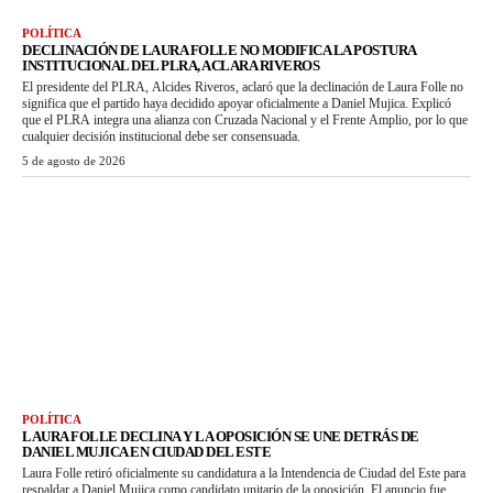
POLÍTICA
DECLINACIÓN DE LAURA FOLLE NO MODIFICA LA POSTURA
INSTITUCIONAL DEL PLRA, ACLARA RIVEROS
El presidente del PLRA, Alcides Riveros, aclaró que la declinación de Laura Folle no
significa que el partido haya decidido apoyar oficialmente a Daniel Mujica. Explicó
que el PLRA integra una alianza con Cruzada Nacional y el Frente Amplio, por lo que
cualquier decisión institucional debe ser consensuada.
5 de agosto de 2026
POLÍTICA
LAURA FOLLE DECLINA Y LA OPOSICIÓN SE UNE DETRÁS DE
DANIEL MUJICA EN CIUDAD DEL ESTE
Laura Folle retiró oficialmente su candidatura a la Intendencia de Ciudad del Este para
respaldar a Daniel Mujica como candidato unitario de la oposición. El anuncio fue