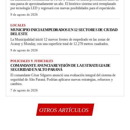
una pausa de aproximadamente un año. El histórico sistema será reemplazado
por tecnología LED y regresará con nuevas posibilidades para el espectáculo.
9 de agosto de 2026
LOCALES
MUNICIPIO INICIA EMPEDRADOS EN 12 SECTORES DE CIUDAD
DEL ESTE
La Municipalidad inició 12 nuevos frentes de empedrado en las zonas de
Acaray y Monday, con una superficie total de 12.270 metros cuadrados.
9 de agosto de 2026
POLICIALES Y JUDICIALES
COMANDANTE ANUNCIA REVISIÓN DE LA ESTRATEGIA DE
SEGURIDAD EN ALTO PARANÁ
El comandante César Silguero anunció una evaluación integral del sistema de
seguridad de Alto Paraná. Podrían aplicarse nuevas estrategias, refuerzos y
cambios.
7 de agosto de 2026
OTROS ARTÍCULOS