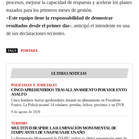
procesos, mejorar la capacidad de respuesta y acelerar los planes
trazados para los primeros meses de gestión.
«
Este equipo tiene la responsabilidad de demostrar
resultados desde el primer día
», anticipó el intendente en una
de sus declaraciones recientes.
TAGS
PORTADA
ULTIMAS NOTICIAS
POLICIALES Y JUDICIALES
CINCO APREHENDIDOS TRAS ALLANAMIENTO POR VIOLENTO
ASALTO
Cinco hombres fueron aprehendidos durante un allanamiento en Presidente
Franco. La Policía incautó 14 celulares, prendas, bolsos, precintos y un DVR.
9 de agosto de 2026
TURISMO
MULTITUD DESPIDE LA ILUMINACIÓN MONUMENTAL DE
ITAIPU ANTES DE UNA PAUSA DE UN AÑO
La Iluminación Monumental de ITAIPU realizó su última presentación antes de