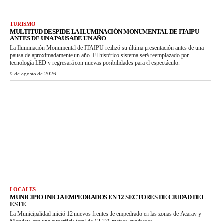
TURISMO
MULTITUD DESPIDE LA ILUMINACIÓN MONUMENTAL DE ITAIPU
ANTES DE UNA PAUSA DE UN AÑO
La Iluminación Monumental de ITAIPU realizó su última presentación antes de una
pausa de aproximadamente un año. El histórico sistema será reemplazado por
tecnología LED y regresará con nuevas posibilidades para el espectáculo.
9 de agosto de 2026
LOCALES
MUNICIPIO INICIA EMPEDRADOS EN 12 SECTORES DE CIUDAD DEL
ESTE
La Municipalidad inició 12 nuevos frentes de empedrado en las zonas de Acaray y
Monday, con una superficie total de 12.270 metros cuadrados.