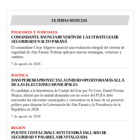
ULTIMAS NOTICIAS
POLICIALES Y JUDICIALES
COMANDANTE ANUNCIA REVISIÓN DE LA ESTRATEGIA DE
SEGURIDAD EN ALTO PARANÁ
El comandante César Silguero anunció una evaluación integral del sistema de
seguridad de Alto Paraná. Podrían aplicarse nuevas estrategias, refuerzos y
cambios.
7 de agosto de 2026
POLÍTICA
DANI PEREIRA PROYECTA LA UNIDAD OPOSITORA MÁS ALLÁ
DE LAS ELECCIONES MUNICIPALES
El candidato a la Intendencia de Ciudad del Este por Yo Creo, Daniel Pereira
Mujica, afirmó que la unidad alcanzada con un sector del PLRA debe
trascender las elecciones municipales y convertirse en la base de un proyecto
político para disputar la Gobernación de Alto Paraná y la Presidencia de la
República en 2028.
7 de agosto de 2026
REGIÓN
PUENTE COSTA CAVALCANTI TENDRÁ VALLADO DE
SEGURIDAD Y PASARELA REVITALIZADA