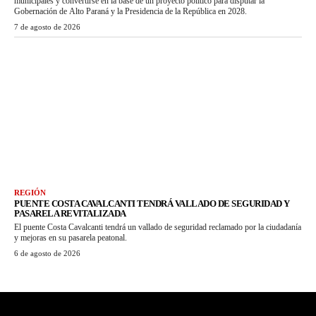
municipales y convertirse en la base de un proyecto político para disputar la
Gobernación de Alto Paraná y la Presidencia de la República en 2028.
7 de agosto de 2026
REGIÓN
PUENTE COSTA CAVALCANTI TENDRÁ VALLADO DE SEGURIDAD Y
PASARELA REVITALIZADA
El puente Costa Cavalcanti tendrá un vallado de seguridad reclamado por la ciudadanía
y mejoras en su pasarela peatonal.
6 de agosto de 2026