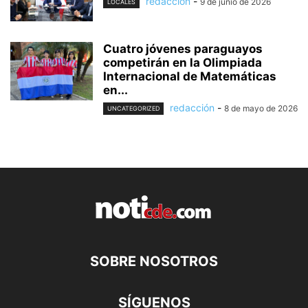
redacción
-
9 de junio de 2026
LOCALES
Cuatro jóvenes paraguayos
competirán en la Olimpiada
Internacional de Matemáticas
en...
redacción
-
8 de mayo de 2026
UNCATEGORIZED
SOBRE NOSOTROS
SÍGUENOS