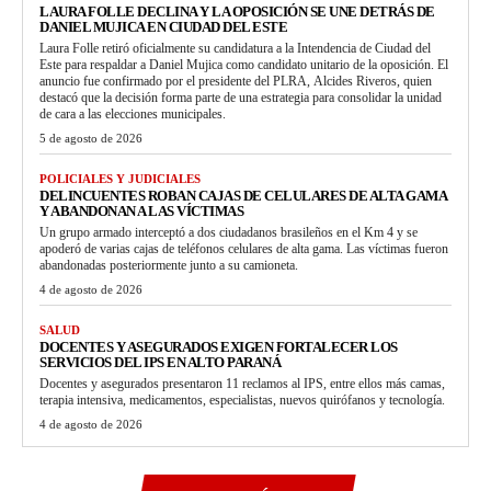
LAURA FOLLE DECLINA Y LA OPOSICIÓN SE UNE DETRÁS DE
DANIEL MUJICA EN CIUDAD DEL ESTE
Laura Folle retiró oficialmente su candidatura a la Intendencia de Ciudad del
Este para respaldar a Daniel Mujica como candidato unitario de la oposición. El
anuncio fue confirmado por el presidente del PLRA, Alcides Riveros, quien
destacó que la decisión forma parte de una estrategia para consolidar la unidad
de cara a las elecciones municipales.
5 de agosto de 2026
POLICIALES Y JUDICIALES
DELINCUENTES ROBAN CAJAS DE CELULARES DE ALTA GAMA
Y ABANDONAN A LAS VÍCTIMAS
Un grupo armado interceptó a dos ciudadanos brasileños en el Km 4 y se
apoderó de varias cajas de teléfonos celulares de alta gama. Las víctimas fueron
abandonadas posteriormente junto a su camioneta.
4 de agosto de 2026
SALUD
DOCENTES Y ASEGURADOS EXIGEN FORTALECER LOS
SERVICIOS DEL IPS EN ALTO PARANÁ
Docentes y asegurados presentaron 11 reclamos al IPS, entre ellos más camas,
terapia intensiva, medicamentos, especialistas, nuevos quirófanos y tecnología.
4 de agosto de 2026