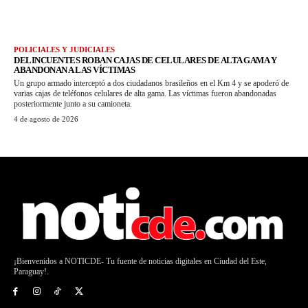
POLICIALES Y JUDICIALES
DELINCUENTES ROBAN CAJAS DE CELULARES DE ALTA GAMA Y
ABANDONAN A LAS VÍCTIMAS
Un grupo armado interceptó a dos ciudadanos brasileños en el Km 4 y se apoderó de
varias cajas de teléfonos celulares de alta gama. Las víctimas fueron abandonadas
posteriormente junto a su camioneta.
4 de agosto de 2026
¡Bienvenidos a NOTICDE- Tu fuente de noticias digitales en Ciudad del Este,
Paraguay!.