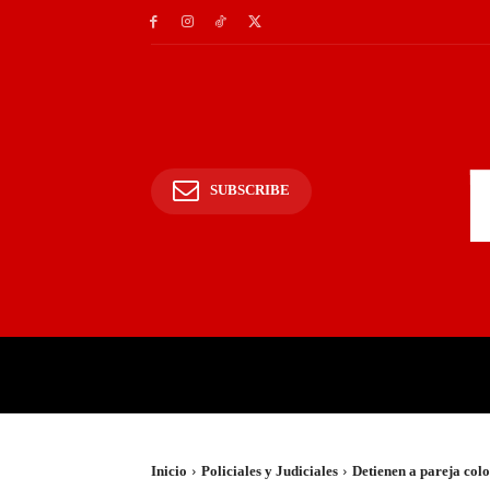
SUBSCRIBE
INICIO
POLICIALES Y
Inicio
Policiales y Judiciales
Detienen a pareja col