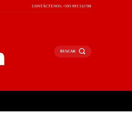
CONTÁCTENOS: +595 993 511788
BUSCAR
ICA
REGIÓN
FRONTERA
S