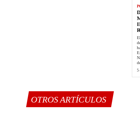
P
D
M
I
E
d
h
E
N
d
5 
OTROS ARTÍCULOS