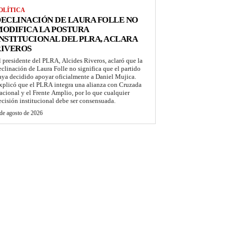
OLÍTICA
ECLINACIÓN DE LAURA FOLLE NO
ODIFICA LA POSTURA
NSTITUCIONAL DEL PLRA, ACLARA
RIVEROS
l presidente del PLRA, Alcides Riveros, aclaró que la
eclinación de Laura Folle no significa que el partido
aya decidido apoyar oficialmente a Daniel Mujica.
xplicó que el PLRA integra una alianza con Cruzada
acional y el Frente Amplio, por lo que cualquier
ecisión institucional debe ser consensuada.
de agosto de 2026