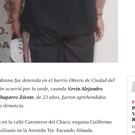
biana fue detenida en el barrio Obrero de Ciudad del
ión ocurrió por la tarde, cuando K
evin Alejandro
Chaparro Zárate
, de 23 años, fueron aprehendidos
R
a denuncia.
P
V
s en la calle Carreteros del Chaco, esquina Guillermo
E
uilinato en la Avenida Tte. Facundo Almada.
s