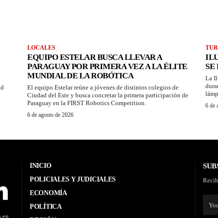
LOCALES
TUR
EQUIPO ESTELAR BUSCA LLEVAR A
IL
PARAGUAY POR PRIMERA VEZ A LA ÉLITE
SE
MUNDIAL DE LA ROBÓTICA
La I
dura
ad
El equipo Estelar reúne a jóvenes de distintos colegios de
lámp
Ciudad del Este y busca concretar la primera participación de
Paraguay en la FIRST Robotics Competition.
6 de 
6 de agosto de 2026
INICIO
SUB
POLICIALES Y JUDICIALES
Recib
ECONOMÍA
POLÍTICA
s en