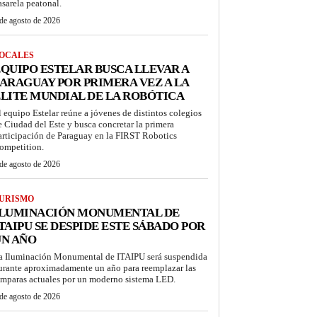
asarela peatonal.
de agosto de 2026
OCALES
QUIPO ESTELAR BUSCA LLEVAR A
ARAGUAY POR PRIMERA VEZ A LA
LITE MUNDIAL DE LA ROBÓTICA
l equipo Estelar reúne a jóvenes de distintos colegios
e Ciudad del Este y busca concretar la primera
articipación de Paraguay en la FIRST Robotics
ompetition.
de agosto de 2026
URISMO
ILUMINACIÓN MONUMENTAL DE
TAIPU SE DESPIDE ESTE SÁBADO POR
UN AÑO
a Iluminación Monumental de ITAIPU será suspendida
urante aproximadamente un año para reemplazar las
ámparas actuales por un moderno sistema LED.
de agosto de 2026