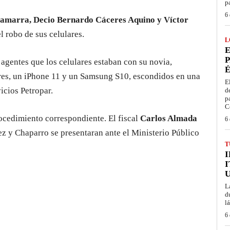
p
6 
Gamarra, Decio Bernardo Cáceres Aquino y Víctor
l robo de sus celulares.
L
E
P
 agentes que los celulares estaban con su novia,
É
lares, un iPhone 11 y un Samsung S10, escondidos en una
E
icios Petropar.
d
p
C
rocedimiento correspondiente. El fiscal
Carlos Almada
6 
z y Chaparro se presentaran ante el Ministerio Público
T
I
L
d
l
6 