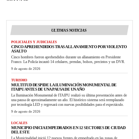
ULTIMAS NOTICIAS
POLICIALES Y JUDICIALES
CINCO APREHENDIDOS TRAS ALLANAMIENTO POR VIOLENTO
ASALTO
Cinco hombres fueron aprehendidos durante un allanamiento en Presidente
Franco. La Policía incautó 14 celulares, prendas, bolsos, precintos y un DVR.
9 de agosto de 2026
TURISMO
MULTITUD DESPIDE LA ILUMINACIÓN MONUMENTAL DE
ITAIPU ANTES DE UNA PAUSA DE UN AÑO
La Iluminación Monumental de ITAIPU realizó su última presentación antes de
una pausa de aproximadamente un año. El histórico sistema será reemplazado
por tecnología LED y regresará con nuevas posibilidades para el espectáculo.
9 de agosto de 2026
LOCALES
MUNICIPIO INICIA EMPEDRADOS EN 12 SECTORES DE CIUDAD
DEL ESTE
La Municipalidad inició 12 nuevos frentes de empedrado en las zonas de