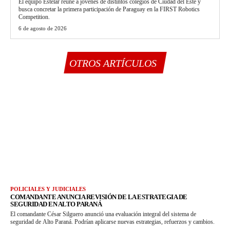
El equipo Estelar reúne a jóvenes de distintos colegios de Ciudad del Este y
busca concretar la primera participación de Paraguay en la FIRST Robotics
Competition.
6 de agosto de 2026
OTROS ARTÍCULOS
POLICIALES Y JUDICIALES
COMANDANTE ANUNCIA REVISIÓN DE LA ESTRATEGIA DE
SEGURIDAD EN ALTO PARANÁ
El comandante César Silguero anunció una evaluación integral del sistema de
seguridad de Alto Paraná. Podrían aplicarse nuevas estrategias, refuerzos y cambios.