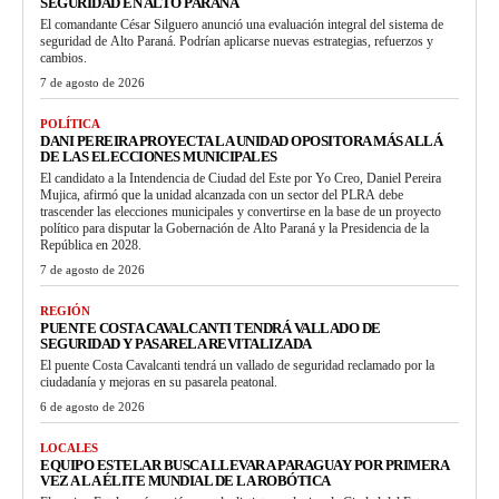
SEGURIDAD EN ALTO PARANÁ
El comandante César Silguero anunció una evaluación integral del sistema de
seguridad de Alto Paraná. Podrían aplicarse nuevas estrategias, refuerzos y
cambios.
7 de agosto de 2026
POLÍTICA
DANI PEREIRA PROYECTA LA UNIDAD OPOSITORA MÁS ALLÁ
DE LAS ELECCIONES MUNICIPALES
El candidato a la Intendencia de Ciudad del Este por Yo Creo, Daniel Pereira
Mujica, afirmó que la unidad alcanzada con un sector del PLRA debe
trascender las elecciones municipales y convertirse en la base de un proyecto
político para disputar la Gobernación de Alto Paraná y la Presidencia de la
República en 2028.
7 de agosto de 2026
REGIÓN
PUENTE COSTA CAVALCANTI TENDRÁ VALLADO DE
SEGURIDAD Y PASARELA REVITALIZADA
El puente Costa Cavalcanti tendrá un vallado de seguridad reclamado por la
ciudadanía y mejoras en su pasarela peatonal.
6 de agosto de 2026
LOCALES
EQUIPO ESTELAR BUSCA LLEVAR A PARAGUAY POR PRIMERA
VEZ A LA ÉLITE MUNDIAL DE LA ROBÓTICA