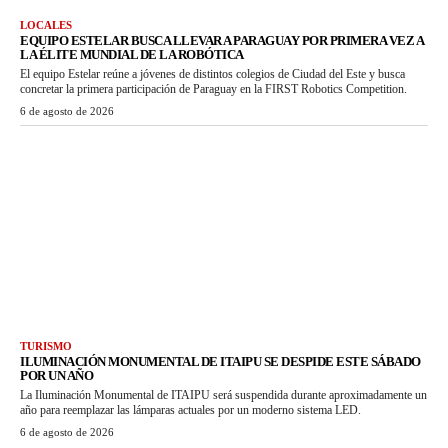
LOCALES
EQUIPO ESTELAR BUSCA LLEVAR A PARAGUAY POR PRIMERA VEZ A
LA ÉLITE MUNDIAL DE LA ROBÓTICA
El equipo Estelar reúne a jóvenes de distintos colegios de Ciudad del Este y busca
concretar la primera participación de Paraguay en la FIRST Robotics Competition.
6 de agosto de 2026
TURISMO
ILUMINACIÓN MONUMENTAL DE ITAIPU SE DESPIDE ESTE SÁBADO
POR UN AÑO
La Iluminación Monumental de ITAIPU será suspendida durante aproximadamente un
año para reemplazar las lámparas actuales por un moderno sistema LED.
6 de agosto de 2026