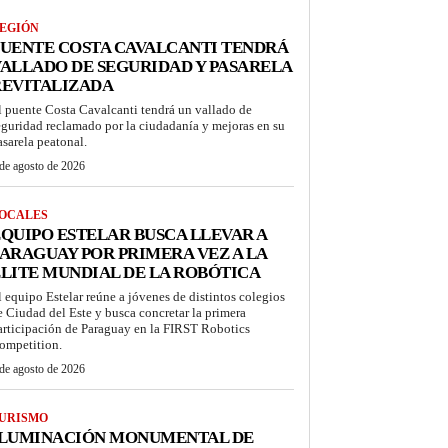
EGIÓN
UENTE COSTA CAVALCANTI TENDRÁ
ALLADO DE SEGURIDAD Y PASARELA
REVITALIZADA
l puente Costa Cavalcanti tendrá un vallado de
eguridad reclamado por la ciudadanía y mejoras en su
asarela peatonal.
de agosto de 2026
OCALES
QUIPO ESTELAR BUSCA LLEVAR A
ARAGUAY POR PRIMERA VEZ A LA
LITE MUNDIAL DE LA ROBÓTICA
l equipo Estelar reúne a jóvenes de distintos colegios
e Ciudad del Este y busca concretar la primera
articipación de Paraguay en la FIRST Robotics
ompetition.
de agosto de 2026
URISMO
ILUMINACIÓN MONUMENTAL DE