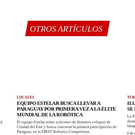
OTROS ARTÍCULOS
LOCALES
TUR
EQUIPO ESTELAR BUSCA LLEVAR A
IL
PARAGUAY POR PRIMERA VEZ A LA ÉLITE
SE
MUNDIAL DE LA ROBÓTICA
La I
dura
ad
El equipo Estelar reúne a jóvenes de distintos colegios de
lámp
Ciudad del Este y busca concretar la primera participación de
Paraguay en la FIRST Robotics Competition.
6 de 