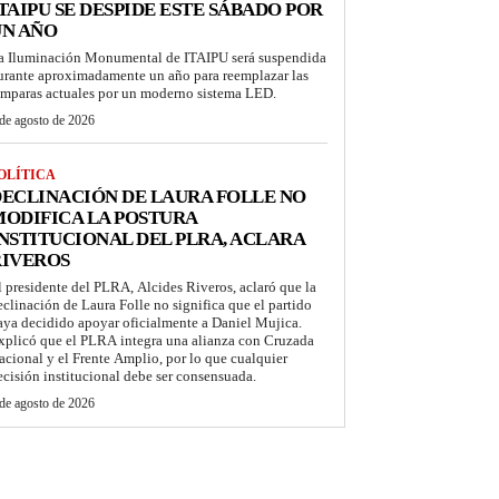
TAIPU SE DESPIDE ESTE SÁBADO POR
UN AÑO
a Iluminación Monumental de ITAIPU será suspendida
urante aproximadamente un año para reemplazar las
ámparas actuales por un moderno sistema LED.
de agosto de 2026
OLÍTICA
ECLINACIÓN DE LAURA FOLLE NO
ODIFICA LA POSTURA
NSTITUCIONAL DEL PLRA, ACLARA
RIVEROS
l presidente del PLRA, Alcides Riveros, aclaró que la
eclinación de Laura Folle no significa que el partido
aya decidido apoyar oficialmente a Daniel Mujica.
xplicó que el PLRA integra una alianza con Cruzada
acional y el Frente Amplio, por lo que cualquier
ecisión institucional debe ser consensuada.
de agosto de 2026