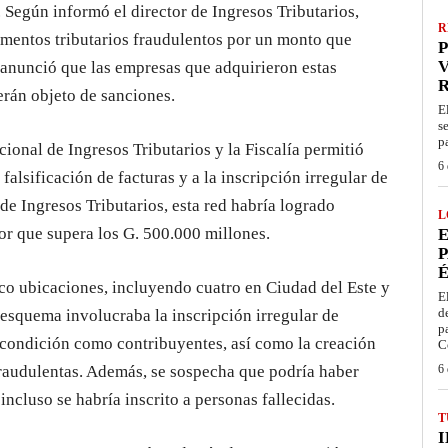
 Según informó el director de Ingresos Tributarios,
R
umentos tributarios fraudulentos por un monto que
P
V
 anunció que las empresas que adquirieron estas
serán objeto de sanciones.
E
s
p
ional de Ingresos Tributarios y la Fiscalía permitió
6 
alsificación de facturas y a la inscripción irregular de
de Ingresos Tributarios, esta red habría logrado
L
lor que supera los G. 500.000 millones.
E
P
É
nco ubicaciones, incluyendo cuatro en Ciudad del Este y
E
d
 esquema involucraba la inscripción irregular de
p
condición como contribuyentes, así como la creación
C
fraudulentas. Además, se sospecha que podría haber
6 
ncluso se habría inscrito a personas fallecidas.
T