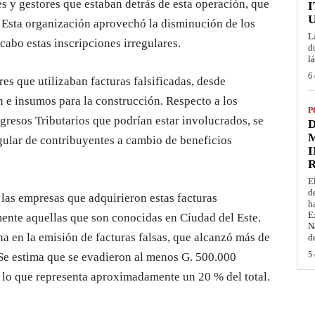
s y gestores que estaban detrás de esta operación, que
I
 Esta organización aprovechó la disminución de los
L
cabo estas inscripciones irregulares.
d
l
6 
es que utilizaban facturas falsificadas, desde
 e insumos para la construcción. Respecto a los
P
gresos Tributarios que podrían estar involucrados, se
D
M
egular de contribuyentes a cambio de beneficios
I
E
d
las empresas que adquirieron estas facturas
h
E
lmente aquellas que son conocidas en Ciudad del Este.
N
ha en la emisión de facturas falsas, que alcanzó más de
d
5 
 Se estima que se evadieron al menos G. 500.000
, lo que representa aproximadamente un 20 % del total.