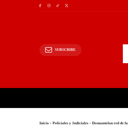
SUBSCRIBE
INICIO
POLICIALES Y
Inicio
Policiales y Judiciales
Desmantelan red de fal