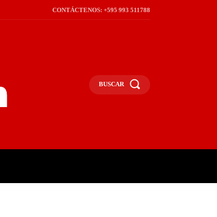
CONTÁCTENOS: +595 993 511788
BUSCAR
ICA
REGIÓN
FRONTERA
S