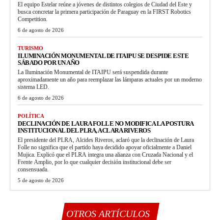
El equipo Estelar reúne a jóvenes de distintos colegios de Ciudad del Este y
busca concretar la primera participación de Paraguay en la FIRST Robotics
Competition.
6 de agosto de 2026
TURISMO
ILUMINACIÓN MONUMENTAL DE ITAIPU SE DESPIDE ESTE
SÁBADO POR UN AÑO
La Iluminación Monumental de ITAIPU será suspendida durante
aproximadamente un año para reemplazar las lámparas actuales por un moderno
sistema LED.
6 de agosto de 2026
POLÍTICA
DECLINACIÓN DE LAURA FOLLE NO MODIFICA LA POSTURA
INSTITUCIONAL DEL PLRA, ACLARA RIVEROS
El presidente del PLRA, Alcides Riveros, aclaró que la declinación de Laura
Folle no significa que el partido haya decidido apoyar oficialmente a Daniel
Mujica. Explicó que el PLRA integra una alianza con Cruzada Nacional y el
Frente Amplio, por lo que cualquier decisión institucional debe ser
consensuada.
5 de agosto de 2026
OTROS ARTÍCULOS