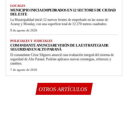
LOCALES
MUNICIPIO INICIA EMPEDRADOS EN 12 SECTORES DE CIUDAD
DEL ESTE
La Municipalidad inició 12 nuevos frentes de empedrado en las zonas de
Acaray y Monday, con una superficie total de 12.270 metros cuadrados.
9 de agosto de 2026
POLICIALES Y JUDICIALES
COMANDANTE ANUNCIA REVISIÓN DE LA ESTRATEGIA DE
SEGURIDAD EN ALTO PARANÁ
El comandante César Silguero anunció una evaluación integral del sistema de
seguridad de Alto Paraná. Podrían aplicarse nuevas estrategias, refuerzos y
cambios.
7 de agosto de 2026
OTROS ARTÍCULOS