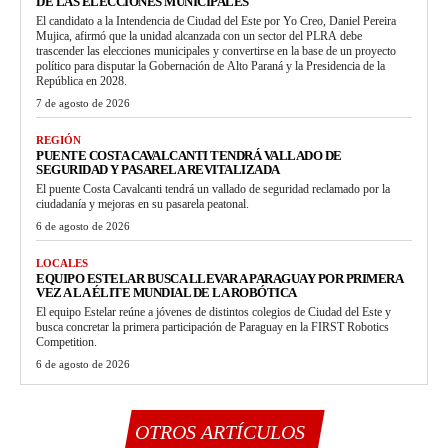
DE LAS ELECCIONES MUNICIPALES
El candidato a la Intendencia de Ciudad del Este por Yo Creo, Daniel Pereira
Mujica, afirmó que la unidad alcanzada con un sector del PLRA debe
trascender las elecciones municipales y convertirse en la base de un proyecto
político para disputar la Gobernación de Alto Paraná y la Presidencia de la
República en 2028.
7 de agosto de 2026
REGIÓN
PUENTE COSTA CAVALCANTI TENDRÁ VALLADO DE
SEGURIDAD Y PASARELA REVITALIZADA
El puente Costa Cavalcanti tendrá un vallado de seguridad reclamado por la
ciudadanía y mejoras en su pasarela peatonal.
6 de agosto de 2026
LOCALES
EQUIPO ESTELAR BUSCA LLEVAR A PARAGUAY POR PRIMERA
VEZ A LA ÉLITE MUNDIAL DE LA ROBÓTICA
El equipo Estelar reúne a jóvenes de distintos colegios de Ciudad del Este y
busca concretar la primera participación de Paraguay en la FIRST Robotics
Competition.
6 de agosto de 2026
OTROS ARTÍCULOS