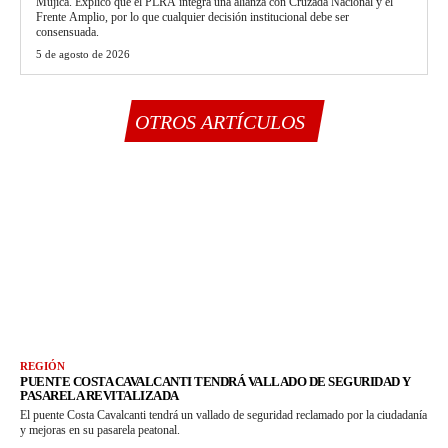
Mujica. Explicó que el PLRA integra una alianza con Cruzada Nacional y el
Frente Amplio, por lo que cualquier decisión institucional debe ser
consensuada.
5 de agosto de 2026
OTROS ARTÍCULOS
REGIÓN
PUENTE COSTA CAVALCANTI TENDRÁ VALLADO DE SEGURIDAD Y
PASARELA REVITALIZADA
El puente Costa Cavalcanti tendrá un vallado de seguridad reclamado por la ciudadanía
y mejoras en su pasarela peatonal.