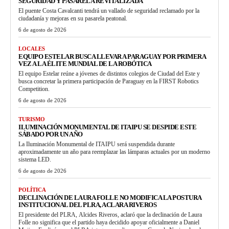
SEGURIDAD Y PASARELA REVITALIZADA
El puente Costa Cavalcanti tendrá un vallado de seguridad reclamado por la
ciudadanía y mejoras en su pasarela peatonal.
6 de agosto de 2026
LOCALES
EQUIPO ESTELAR BUSCA LLEVAR A PARAGUAY POR PRIMERA
VEZ A LA ÉLITE MUNDIAL DE LA ROBÓTICA
El equipo Estelar reúne a jóvenes de distintos colegios de Ciudad del Este y
busca concretar la primera participación de Paraguay en la FIRST Robotics
Competition.
6 de agosto de 2026
TURISMO
ILUMINACIÓN MONUMENTAL DE ITAIPU SE DESPIDE ESTE
SÁBADO POR UN AÑO
La Iluminación Monumental de ITAIPU será suspendida durante
aproximadamente un año para reemplazar las lámparas actuales por un moderno
sistema LED.
6 de agosto de 2026
POLÍTICA
DECLINACIÓN DE LAURA FOLLE NO MODIFICA LA POSTURA
INSTITUCIONAL DEL PLRA, ACLARA RIVEROS
El presidente del PLRA, Alcides Riveros, aclaró que la declinación de Laura
Folle no significa que el partido haya decidido apoyar oficialmente a Daniel