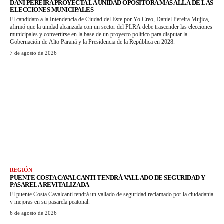
DANI PEREIRA PROYECTA LA UNIDAD OPOSITORA MÁS ALLÁ DE LAS
ELECCIONES MUNICIPALES
El candidato a la Intendencia de Ciudad del Este por Yo Creo, Daniel Pereira Mujica,
afirmó que la unidad alcanzada con un sector del PLRA debe trascender las elecciones
municipales y convertirse en la base de un proyecto político para disputar la
Gobernación de Alto Paraná y la Presidencia de la República en 2028.
7 de agosto de 2026
REGIÓN
PUENTE COSTA CAVALCANTI TENDRÁ VALLADO DE SEGURIDAD Y
PASARELA REVITALIZADA
El puente Costa Cavalcanti tendrá un vallado de seguridad reclamado por la ciudadanía
y mejoras en su pasarela peatonal.
6 de agosto de 2026