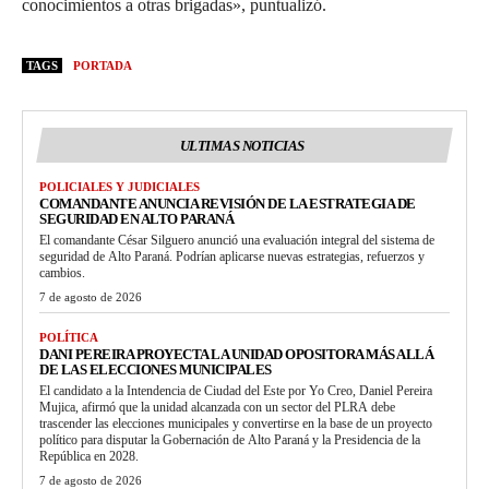
conocimientos a otras brigadas», puntualizó.
TAGS
PORTADA
ULTIMAS NOTICIAS
POLICIALES Y JUDICIALES
COMANDANTE ANUNCIA REVISIÓN DE LA ESTRATEGIA DE
SEGURIDAD EN ALTO PARANÁ
El comandante César Silguero anunció una evaluación integral del sistema de
seguridad de Alto Paraná. Podrían aplicarse nuevas estrategias, refuerzos y
cambios.
7 de agosto de 2026
POLÍTICA
DANI PEREIRA PROYECTA LA UNIDAD OPOSITORA MÁS ALLÁ
DE LAS ELECCIONES MUNICIPALES
El candidato a la Intendencia de Ciudad del Este por Yo Creo, Daniel Pereira
Mujica, afirmó que la unidad alcanzada con un sector del PLRA debe
trascender las elecciones municipales y convertirse en la base de un proyecto
político para disputar la Gobernación de Alto Paraná y la Presidencia de la
República en 2028.
7 de agosto de 2026