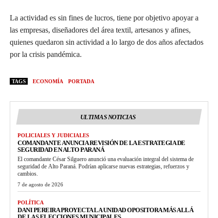
La actividad es sin fines de lucros, tiene por objetivo apoyar a
las empresas, diseñadores del área textil, artesanos y afines,
quienes quedaron sin actividad a lo largo de dos años afectados
por la crisis pandémica.
TAGS
ECONOMÍA
PORTADA
ULTIMAS NOTICIAS
POLICIALES Y JUDICIALES
COMANDANTE ANUNCIA REVISIÓN DE LA ESTRATEGIA DE
SEGURIDAD EN ALTO PARANÁ
El comandante César Silguero anunció una evaluación integral del sistema de
seguridad de Alto Paraná. Podrían aplicarse nuevas estrategias, refuerzos y
cambios.
7 de agosto de 2026
POLÍTICA
DANI PEREIRA PROYECTA LA UNIDAD OPOSITORA MÁS ALLÁ
DE LAS ELECCIONES MUNICIPALES