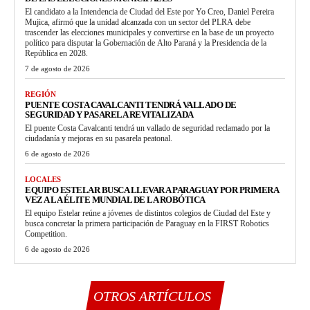
El candidato a la Intendencia de Ciudad del Este por Yo Creo, Daniel Pereira
Mujica, afirmó que la unidad alcanzada con un sector del PLRA debe
trascender las elecciones municipales y convertirse en la base de un proyecto
político para disputar la Gobernación de Alto Paraná y la Presidencia de la
República en 2028.
7 de agosto de 2026
REGIÓN
PUENTE COSTA CAVALCANTI TENDRÁ VALLADO DE
SEGURIDAD Y PASARELA REVITALIZADA
El puente Costa Cavalcanti tendrá un vallado de seguridad reclamado por la
ciudadanía y mejoras en su pasarela peatonal.
6 de agosto de 2026
LOCALES
EQUIPO ESTELAR BUSCA LLEVAR A PARAGUAY POR PRIMERA
VEZ A LA ÉLITE MUNDIAL DE LA ROBÓTICA
El equipo Estelar reúne a jóvenes de distintos colegios de Ciudad del Este y
busca concretar la primera participación de Paraguay en la FIRST Robotics
Competition.
6 de agosto de 2026
OTROS ARTÍCULOS