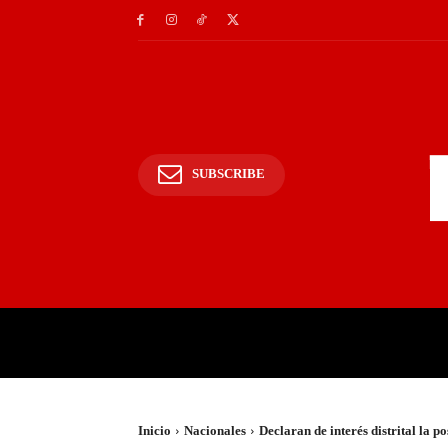
SUBSCRIBE
INICIO
POLICIALES Y
Inicio
Nacionales
Declaran de interés distrital la p