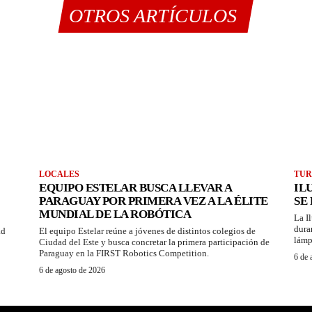
OTROS ARTÍCULOS
LOCALES
TUR
EQUIPO ESTELAR BUSCA LLEVAR A
IL
PARAGUAY POR PRIMERA VEZ A LA ÉLITE
SE
MUNDIAL DE LA ROBÓTICA
La I
dura
ad
El equipo Estelar reúne a jóvenes de distintos colegios de
lámp
Ciudad del Este y busca concretar la primera participación de
Paraguay en la FIRST Robotics Competition.
6 de 
6 de agosto de 2026