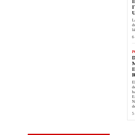
I
L
d
l
6 
P
D
M
I
E
d
h
E
N
d
5 