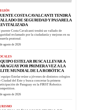
EGIÓN
UENTE COSTA CAVALCANTI TENDRÁ
ALLADO DE SEGURIDAD Y PASARELA
REVITALIZADA
l puente Costa Cavalcanti tendrá un vallado de
eguridad reclamado por la ciudadanía y mejoras en su
asarela peatonal.
de agosto de 2026
OCALES
QUIPO ESTELAR BUSCA LLEVAR A
ARAGUAY POR PRIMERA VEZ A LA
LITE MUNDIAL DE LA ROBÓTICA
l equipo Estelar reúne a jóvenes de distintos colegios
e Ciudad del Este y busca concretar la primera
articipación de Paraguay en la FIRST Robotics
ompetition.
de agosto de 2026
URISMO