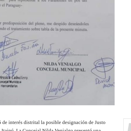
de interés distrital la posible designación de Justo
Itaipú. La Concejal Nilda Venialgo presentó una