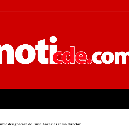
 JUDICIALES
ECONOMÍA
POLÍT
osible designación de Justo Zacarías como director...