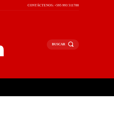
CONTÁCTENOS: +595 993 511788
BUSCAR
ICA
REGIÓN
FRONTERA
S