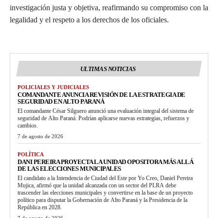
investigación justa y objetiva, reafirmando su compromiso con la
legalidad y el respeto a los derechos de los oficiales.
ULTIMAS NOTICIAS
POLICIALES Y JUDICIALES
COMANDANTE ANUNCIA REVISIÓN DE LA ESTRATEGIA DE
SEGURIDAD EN ALTO PARANÁ
El comandante César Silguero anunció una evaluación integral del sistema de
seguridad de Alto Paraná. Podrían aplicarse nuevas estrategias, refuerzos y
cambios.
7 de agosto de 2026
POLÍTICA
DANI PEREIRA PROYECTA LA UNIDAD OPOSITORA MÁS ALLÁ
DE LAS ELECCIONES MUNICIPALES
El candidato a la Intendencia de Ciudad del Este por Yo Creo, Daniel Pereira
Mujica, afirmó que la unidad alcanzada con un sector del PLRA debe
trascender las elecciones municipales y convertirse en la base de un proyecto
político para disputar la Gobernación de Alto Paraná y la Presidencia de la
República en 2028.