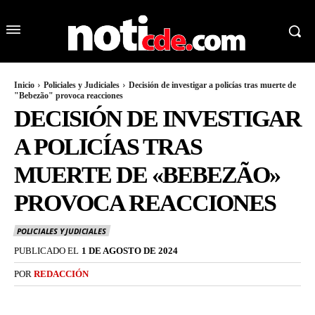
Inicio
Policiales y Judiciales
Decisión de investigar a policías tras muerte de
"Bebezão" provoca reacciones
DECISIÓN DE INVESTIGAR
A POLICÍAS TRAS
MUERTE DE «BEBEZÃO»
PROVOCA REACCIONES
POLICIALES Y JUDICIALES
PUBLICADO EL
1 DE AGOSTO DE 2024
POR
REDACCIÓN