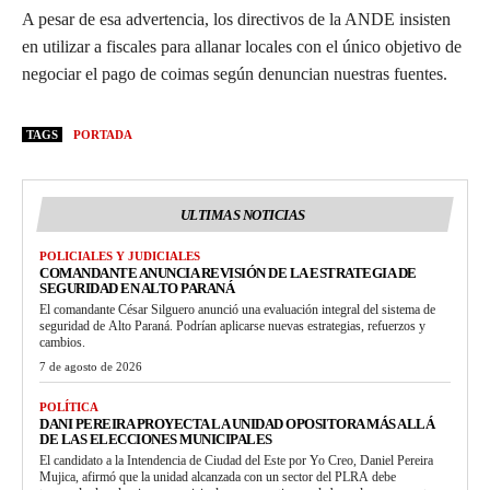
A pesar de esa advertencia, los directivos de la ANDE insisten
en utilizar a fiscales para allanar locales con el único objetivo de
negociar el pago de coimas según denuncian nuestras fuentes.
TAGS
PORTADA
ULTIMAS NOTICIAS
POLICIALES Y JUDICIALES
COMANDANTE ANUNCIA REVISIÓN DE LA ESTRATEGIA DE
SEGURIDAD EN ALTO PARANÁ
El comandante César Silguero anunció una evaluación integral del sistema de
seguridad de Alto Paraná. Podrían aplicarse nuevas estrategias, refuerzos y
cambios.
7 de agosto de 2026
POLÍTICA
DANI PEREIRA PROYECTA LA UNIDAD OPOSITORA MÁS ALLÁ
DE LAS ELECCIONES MUNICIPALES
El candidato a la Intendencia de Ciudad del Este por Yo Creo, Daniel Pereira
Mujica, afirmó que la unidad alcanzada con un sector del PLRA debe