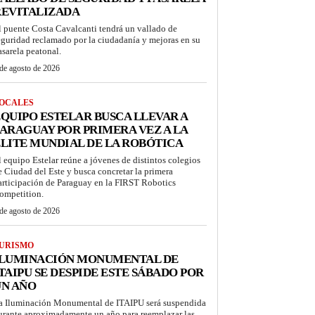
REVITALIZADA
l puente Costa Cavalcanti tendrá un vallado de
eguridad reclamado por la ciudadanía y mejoras en su
asarela peatonal.
de agosto de 2026
OCALES
QUIPO ESTELAR BUSCA LLEVAR A
ARAGUAY POR PRIMERA VEZ A LA
LITE MUNDIAL DE LA ROBÓTICA
l equipo Estelar reúne a jóvenes de distintos colegios
e Ciudad del Este y busca concretar la primera
articipación de Paraguay en la FIRST Robotics
ompetition.
de agosto de 2026
URISMO
ILUMINACIÓN MONUMENTAL DE
TAIPU SE DESPIDE ESTE SÁBADO POR
UN AÑO
a Iluminación Monumental de ITAIPU será suspendida
urante aproximadamente un año para reemplazar las