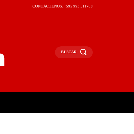
CONTÁCTENOS: +595 993 511788
BUSCAR
ICA
REGIÓN
FRONTERA
S