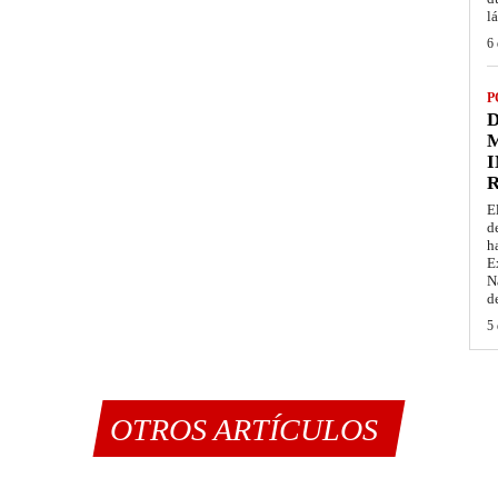
l
6 
P
D
M
I
E
d
h
E
N
d
5 
OTROS ARTÍCULOS