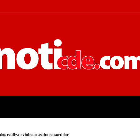
 JUDICIALES
ECONOMÍA
POLÍT
s realizan violento asalto en surtidor