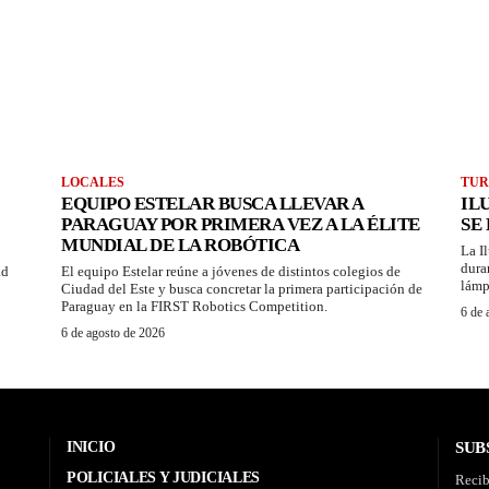
LOCALES
TUR
EQUIPO ESTELAR BUSCA LLEVAR A
IL
PARAGUAY POR PRIMERA VEZ A LA ÉLITE
SE
MUNDIAL DE LA ROBÓTICA
La I
dura
ad
El equipo Estelar reúne a jóvenes de distintos colegios de
lámp
Ciudad del Este y busca concretar la primera participación de
Paraguay en la FIRST Robotics Competition.
6 de 
6 de agosto de 2026
INICIO
SUB
POLICIALES Y JUDICIALES
Recib