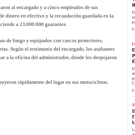
ojaron al encargado y a cinco empleados de sus
E
de dinero en efectivo y la recaudación guardada en la
s
p
asciende a 23.000.000 guaraníes.
6 
as de fuego y equipados con cascos protectores,
L
etas. Según el testimonio del encargado, los asaltantes
E
P
sar a la oficina del administrador, donde los despojaron
É
E
d
p
huyeron rápidamente del lugar en sus motocicletas.
C
6 
T
I
L
d