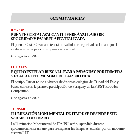
ULTIMAS NOTICIAS
REGIÓN
PUENTE COSTA CAVALCANTI TENDRÁ VALLADO DE
SEGURIDAD Y PASARELA REVITALIZADA
El puente Costa Cavalcanti tendrá un vallado de seguridad reclamado por la
ciudadanía y mejoras en su pasarela peatonal.
6 de agosto de 2026
LOCALES
EQUIPO ESTELAR BUSCA LLEVAR A PARAGUAY POR PRIMERA
VEZ A LA ÉLITE MUNDIAL DE LA ROBÓTICA
El equipo Estelar reúne a jóvenes de distintos colegios de Ciudad del Este y
busca concretar la primera participación de Paraguay en la FIRST Robotics
Competition.
6 de agosto de 2026
TURISMO
ILUMINACIÓN MONUMENTAL DE ITAIPU SE DESPIDE ESTE
SÁBADO POR UN AÑO
La Iluminación Monumental de ITAIPU será suspendida durante
aproximadamente un año para reemplazar las lámparas actuales por un moderno
sistema LED.