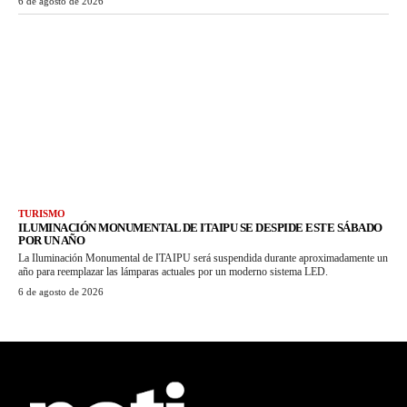
6 de agosto de 2026
TURISMO
ILUMINACIÓN MONUMENTAL DE ITAIPU SE DESPIDE ESTE SÁBADO
POR UN AÑO
La Iluminación Monumental de ITAIPU será suspendida durante aproximadamente un
año para reemplazar las lámparas actuales por un moderno sistema LED.
6 de agosto de 2026