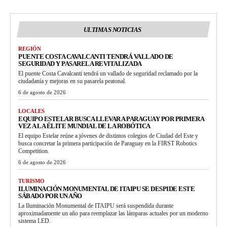
ULTIMAS NOTICIAS
REGIÓN
PUENTE COSTA CAVALCANTI TENDRÁ VALLADO DE
SEGURIDAD Y PASARELA REVITALIZADA
El puente Costa Cavalcanti tendrá un vallado de seguridad reclamado por la
ciudadanía y mejoras en su pasarela peatonal.
6 de agosto de 2026
LOCALES
EQUIPO ESTELAR BUSCA LLEVAR A PARAGUAY POR PRIMERA
VEZ A LA ÉLITE MUNDIAL DE LA ROBÓTICA
El equipo Estelar reúne a jóvenes de distintos colegios de Ciudad del Este y
busca concretar la primera participación de Paraguay en la FIRST Robotics
Competition.
6 de agosto de 2026
TURISMO
ILUMINACIÓN MONUMENTAL DE ITAIPU SE DESPIDE ESTE
SÁBADO POR UN AÑO
La Iluminación Monumental de ITAIPU será suspendida durante
aproximadamente un año para reemplazar las lámparas actuales por un moderno
sistema LED.