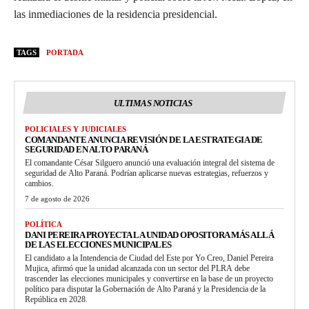
las inmediaciones de la residencia presidencial.
TAGS
PORTADA
ULTIMAS NOTICIAS
POLICIALES Y JUDICIALES
COMANDANTE ANUNCIA REVISIÓN DE LA ESTRATEGIA DE
SEGURIDAD EN ALTO PARANÁ
El comandante César Silguero anunció una evaluación integral del sistema de
seguridad de Alto Paraná. Podrían aplicarse nuevas estrategias, refuerzos y
cambios.
7 de agosto de 2026
POLÍTICA
DANI PEREIRA PROYECTA LA UNIDAD OPOSITORA MÁS ALLÁ
DE LAS ELECCIONES MUNICIPALES
El candidato a la Intendencia de Ciudad del Este por Yo Creo, Daniel Pereira
Mujica, afirmó que la unidad alcanzada con un sector del PLRA debe
trascender las elecciones municipales y convertirse en la base de un proyecto
político para disputar la Gobernación de Alto Paraná y la Presidencia de la
República en 2028.