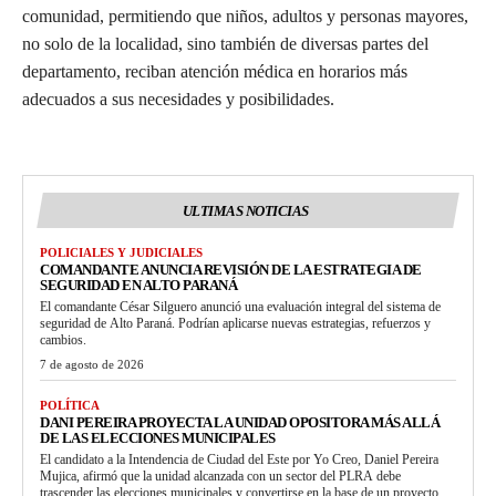
comunidad, permitiendo que niños, adultos y personas mayores,
no solo de la localidad, sino también de diversas partes del
departamento, reciban atención médica en horarios más
adecuados a sus necesidades y posibilidades.
ULTIMAS NOTICIAS
POLICIALES Y JUDICIALES
COMANDANTE ANUNCIA REVISIÓN DE LA ESTRATEGIA DE
SEGURIDAD EN ALTO PARANÁ
El comandante César Silguero anunció una evaluación integral del sistema de
seguridad de Alto Paraná. Podrían aplicarse nuevas estrategias, refuerzos y
cambios.
7 de agosto de 2026
POLÍTICA
DANI PEREIRA PROYECTA LA UNIDAD OPOSITORA MÁS ALLÁ
DE LAS ELECCIONES MUNICIPALES
El candidato a la Intendencia de Ciudad del Este por Yo Creo, Daniel Pereira
Mujica, afirmó que la unidad alcanzada con un sector del PLRA debe
trascender las elecciones municipales y convertirse en la base de un proyecto