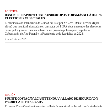
POLÍTICA
DANI PEREIRA PROYECTA LA UNIDAD OPOSITORA MÁS ALLÁ DE LAS
ELECCIONES MUNICIPALES
El candidato a la Intendencia de Ciudad del Este por Yo Creo, Daniel Pereira Mujica,
afirmó que la unidad alcanzada con un sector del PLRA debe trascender las elecciones
municipales y convertirse en la base de un proyecto político para disputar la
Gobernación de Alto Paraná y la Presidencia de la República en 2028.
7 de agosto de 2026
REGIÓN
PUENTE COSTA CAVALCANTI TENDRÁ VALLADO DE SEGURIDAD Y
PASARELA REVITALIZADA
El puente Costa Cavalcanti tendrá un vallado de seguridad reclamado por la ciudadanía