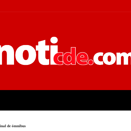
 JUDICIALES
ECONOMÍA
POLÍT
inal de ómnibus