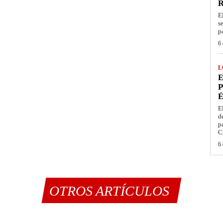
E
s
p
6 
L
E
P
É
E
d
p
C
6 
OTROS ARTÍCULOS