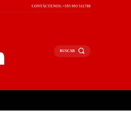
CONTÁCTENOS: +595 993 511788
BUSCAR
ICA
REGIÓN
FRONTERA
S