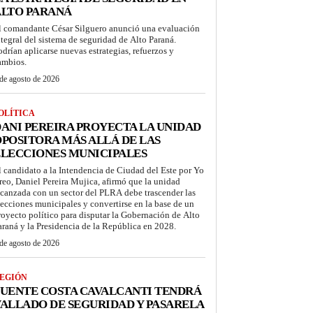
ALTO PARANÁ
l comandante César Silguero anunció una evaluación
ntegral del sistema de seguridad de Alto Paraná.
odrían aplicarse nuevas estrategias, refuerzos y
ambios.
de agosto de 2026
OLÍTICA
ANI PEREIRA PROYECTA LA UNIDAD
POSITORA MÁS ALLÁ DE LAS
LECCIONES MUNICIPALES
l candidato a la Intendencia de Ciudad del Este por Yo
reo, Daniel Pereira Mujica, afirmó que la unidad
lcanzada con un sector del PLRA debe trascender las
lecciones municipales y convertirse en la base de un
royecto político para disputar la Gobernación de Alto
araná y la Presidencia de la República en 2028.
de agosto de 2026
EGIÓN
UENTE COSTA CAVALCANTI TENDRÁ
ALLADO DE SEGURIDAD Y PASARELA