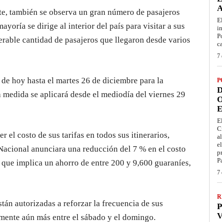
te, también se observa un gran número de pasajeros
E
ayoría se dirige al interior del país para visitar a sus
i
P
erable cantidad de pasajeros que llegaron desde varios
c
7 
de hoy hasta el martes 26 de diciembre para la
P
D
 medida se aplicará desde el mediodía del viernes 29
O
E
E
C
 el costo de sus tarifas en todos sus itinerarios,
a
e
acional anunciara una reducción del 7 % en el costo
p
P
o que implica un ahorro de entre 200 y 9,600 guaraníes,
7 
R
tán autorizadas a reforzar la frecuencia de sus
P
V
umente aún más entre el sábado y el domingo.