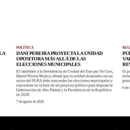
POLÍTICA
REG
LA
DANI PEREIRA PROYECTA LA UNIDAD
PU
OPOSITORA MÁS ALLÁ DE LAS
VA
ELECCIONES MUNICIPALES
RE
El candidato a la Intendencia de Ciudad del Este por Yo Creo,
El p
Daniel Pereira Mujica, afirmó que la unidad alcanzada con un
recl
sector del PLRA debe trascender las elecciones municipales y
peat
convertirse en la base de un proyecto político para disputar la
6 de 
Gobernación de Alto Paraná y la Presidencia de la República
en 2028.
7 de agosto de 2026