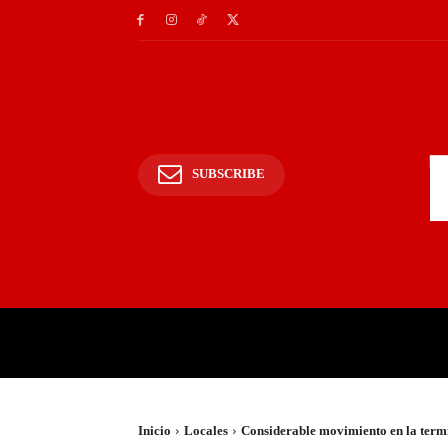
SUBSCRIBE
INICIO
POLICIALES Y
Inicio
Locales
Considerable movimiento en la term