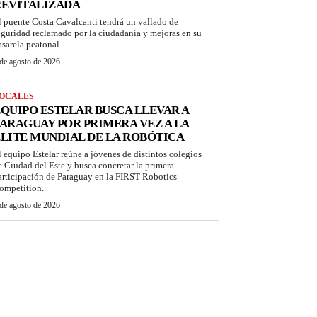
REVITALIZADA
l puente Costa Cavalcanti tendrá un vallado de
eguridad reclamado por la ciudadanía y mejoras en su
asarela peatonal.
de agosto de 2026
OCALES
QUIPO ESTELAR BUSCA LLEVAR A
ARAGUAY POR PRIMERA VEZ A LA
LITE MUNDIAL DE LA ROBÓTICA
l equipo Estelar reúne a jóvenes de distintos colegios
e Ciudad del Este y busca concretar la primera
articipación de Paraguay en la FIRST Robotics
ompetition.
de agosto de 2026