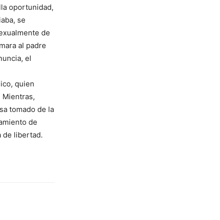
lla oportunidad,
iaba, se
 sexualmente de
lamara al padre
nuncia, el
ico, quien
 Mientras,
asa tomado de la
samiento de
de libertad.