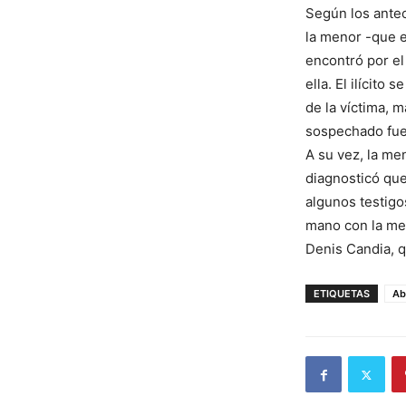
Según los antec
la menor -que e
encontró por el
ella. El ilícito
de la víctima, m
sospechado fu
A su vez, la me
diagnosticó que
algunos testigo
mano con la men
Denis Candia, q
ETIQUETAS
Ab