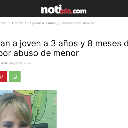
ized
Condenan a joven a 3 años y 8 meses de prisión por...
n a joven a 3 años y 8 meses 
 por abuso de menor
4 de mayo de 2017