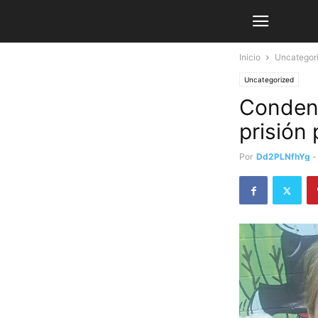
Inicio
Uncategor
Uncategorized
Condena
prisión
Por
Dd2PLNfhYg
-