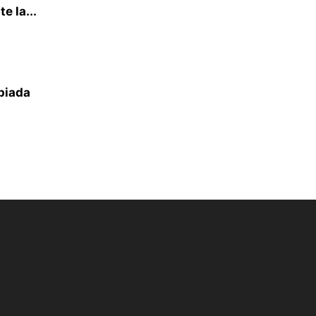
e la...
piada