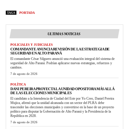
TAGS
PORTADA
ULTIMAS NOTICIAS
POLICIALES Y JUDICIALES
COMANDANTE ANUNCIA REVISIÓN DE LA ESTRATEGIA DE
SEGURIDAD EN ALTO PARANÁ
El comandante César Silguero anunció una evaluación integral del sistema de
seguridad de Alto Paraná. Podrían aplicarse nuevas estrategias, refuerzos y
cambios.
7 de agosto de 2026
POLÍTICA
DANI PEREIRA PROYECTA LA UNIDAD OPOSITORA MÁS ALLÁ
DE LAS ELECCIONES MUNICIPALES
El candidato a la Intendencia de Ciudad del Este por Yo Creo, Daniel Pereira
Mujica, afirmó que la unidad alcanzada con un sector del PLRA debe
trascender las elecciones municipales y convertirse en la base de un proyecto
político para disputar la Gobernación de Alto Paraná y la Presidencia de la
República en 2028.
7 de agosto de 2026