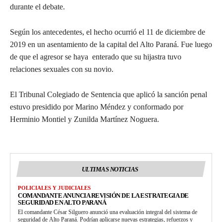
durante el debate.
Según los antecedentes, el hecho ocurrió el 11 de diciembre de
2019 en un asentamiento de la capital del Alto Paraná. Fue luego
de que el agresor se haya enterado que su hijastra tuvo
relaciones sexuales con su novio.
El Tribunal Colegiado de Sentencia que aplicó la sanción penal
estuvo presidido por Marino Méndez y conformado por
Herminio Montiel y Zunilda Martínez Noguera.
ULTIMAS NOTICIAS
POLICIALES Y JUDICIALES
COMANDANTE ANUNCIA REVISIÓN DE LA ESTRATEGIA DE
SEGURIDAD EN ALTO PARANÁ
El comandante César Silguero anunció una evaluación integral del sistema de
seguridad de Alto Paraná. Podrían aplicarse nuevas estrategias, refuerzos y