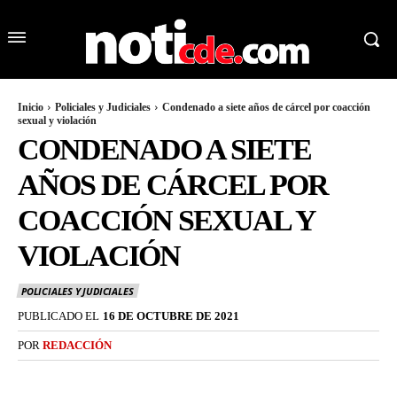
Inicio
Policiales y Judiciales
Condenado a siete años de cárcel por coacción
sexual y violación
CONDENADO A SIETE
AÑOS DE CÁRCEL POR
COACCIÓN SEXUAL Y
VIOLACIÓN
POLICIALES Y JUDICIALES
PUBLICADO EL
16 DE OCTUBRE DE 2021
POR
REDACCIÓN