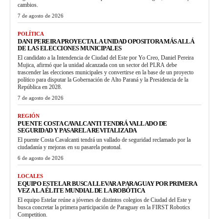
cambios.
7 de agosto de 2026
POLÍTICA
DANI PEREIRA PROYECTA LA UNIDAD OPOSITORA MÁS ALLÁ
DE LAS ELECCIONES MUNICIPALES
El candidato a la Intendencia de Ciudad del Este por Yo Creo, Daniel Pereira
Mujica, afirmó que la unidad alcanzada con un sector del PLRA debe
trascender las elecciones municipales y convertirse en la base de un proyecto
político para disputar la Gobernación de Alto Paraná y la Presidencia de la
República en 2028.
7 de agosto de 2026
REGIÓN
PUENTE COSTA CAVALCANTI TENDRÁ VALLADO DE
SEGURIDAD Y PASARELA REVITALIZADA
El puente Costa Cavalcanti tendrá un vallado de seguridad reclamado por la
ciudadanía y mejoras en su pasarela peatonal.
6 de agosto de 2026
LOCALES
EQUIPO ESTELAR BUSCA LLEVAR A PARAGUAY POR PRIMERA
VEZ A LA ÉLITE MUNDIAL DE LA ROBÓTICA
El equipo Estelar reúne a jóvenes de distintos colegios de Ciudad del Este y
busca concretar la primera participación de Paraguay en la FIRST Robotics
Competition.